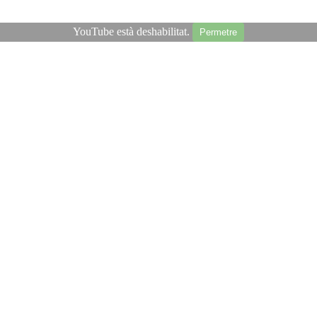
YouTube està deshabilitat.
Permetre