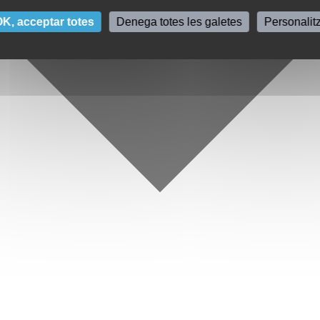
K, acceptar totes
Denega totes les galetes
Personalit