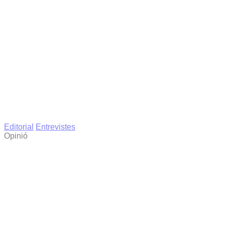
Editorial
Entrevistes
Opinió