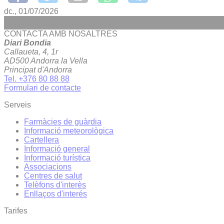
dc., 01/07/2026
CONTACTA AMB NOSALTRES
Diari Bondia
Callaueta, 4, 1r
AD500 Andorra la Vella
Principat d'Andorra
Tel. +376 80 88 88
Formulari de contacte
Serveis
Farmàcies de guàrdia
Informació meteorològica
Cartellera
Informació general
Informació turística
Associacions
Centres de salut
Telèfons d'interès
Enllaços d'interés
Tarifes