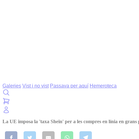
Galeries
Vist i no vist
Passava per aquí
Hemeroteca
La UE imposa la 'taxa Shein' per a les compres en línia en grans 