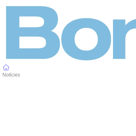
Panell de gestió de galetes
Notícies