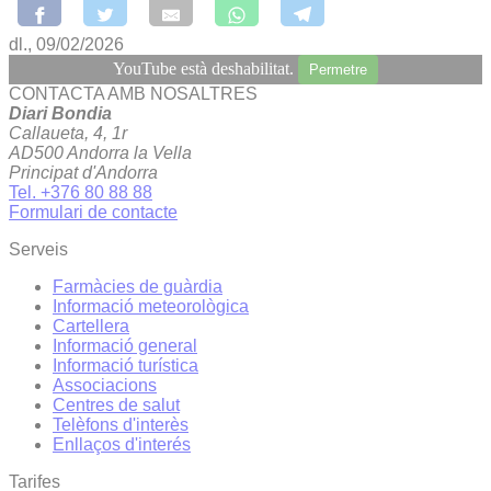
dl., 09/02/2026
YouTube està deshabilitat.
Permetre
CONTACTA AMB NOSALTRES
Diari Bondia
Callaueta, 4, 1r
AD500 Andorra la Vella
Principat d'Andorra
Tel. +376 80 88 88
Formulari de contacte
Serveis
Farmàcies de guàrdia
Informació meteorològica
Cartellera
Informació general
Informació turística
Associacions
Centres de salut
Telèfons d'interès
Enllaços d'interés
Tarifes