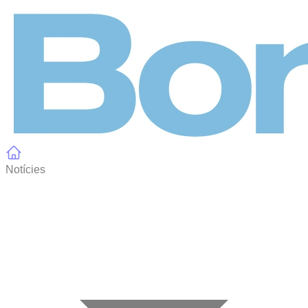
Panell de gestió de galetes
Notícies