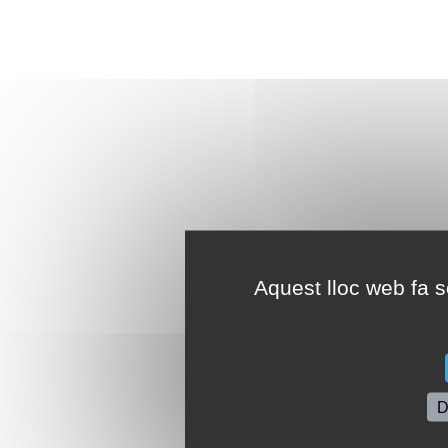
Aquest lloc web fa se
D