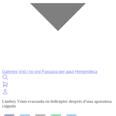
Galeries
Vist i no vist
Passava per aquí
Hemeroteca
Lindsey Vonn evacuada en helicòpter després d'una aparatosa
caiguda