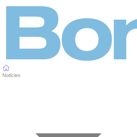
Panell de gestió de galetes
Notícies