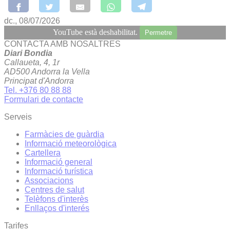
dc., 08/07/2026
YouTube està deshabilitat.
Permetre
CONTACTA AMB NOSALTRES
Diari Bondia
Callaueta, 4, 1r
AD500 Andorra la Vella
Principat d'Andorra
Tel. +376 80 88 88
Formulari de contacte
Serveis
Farmàcies de guàrdia
Informació meteorològica
Cartellera
Informació general
Informació turística
Associacions
Centres de salut
Telèfons d'interès
Enllaços d'interés
Tarifes