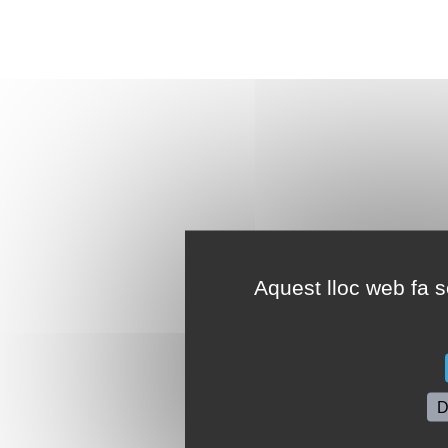
Aquest lloc web fa se
D