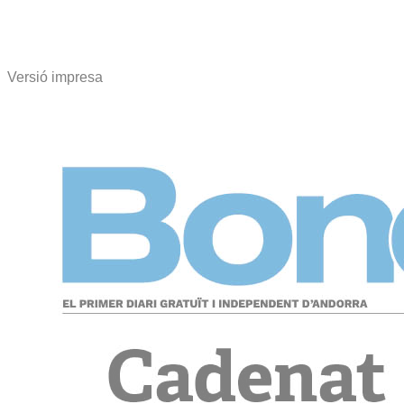
Versió impresa