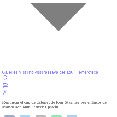
Galeries
Vist i no vist
Passava per aquí
Hemeroteca
Renuncia el cap de gabinet de Keir Starmer per enllaços de
Mandelson amb Jeffrey Epstein