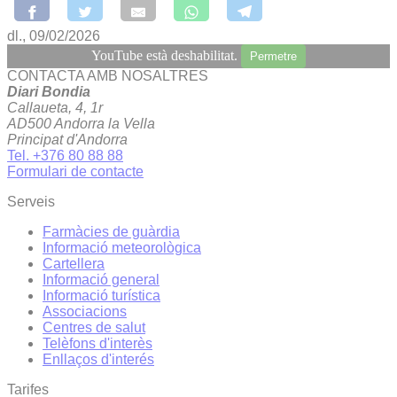
dl., 09/02/2026
YouTube està deshabilitat.
Permetre
CONTACTA AMB NOSALTRES
Diari Bondia
Callaueta, 4, 1r
AD500 Andorra la Vella
Principat d'Andorra
Tel. +376 80 88 88
Formulari de contacte
Serveis
Farmàcies de guàrdia
Informació meteorològica
Cartellera
Informació general
Informació turística
Associacions
Centres de salut
Telèfons d'interès
Enllaços d'interés
Tarifes