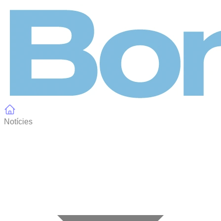
Panell de gestió de galetes
Notícies