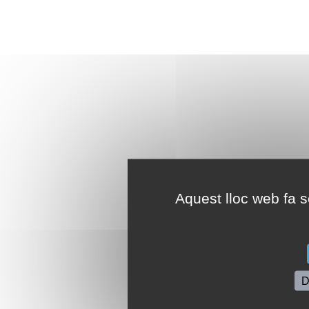
Aquest lloc web fa se
D