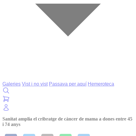
Galeries
Vist i no vist
Passava per aquí
Hemeroteca
Sanitat amplia el cribratge de càncer de mama a dones entre 45
i 74 anys