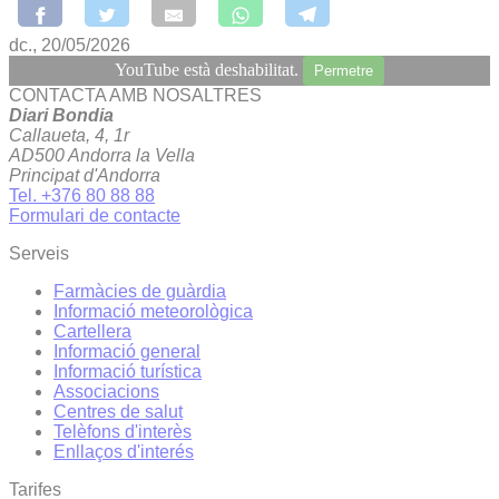
dc., 20/05/2026
YouTube està deshabilitat.
Permetre
CONTACTA AMB NOSALTRES
Diari Bondia
Callaueta, 4, 1r
AD500 Andorra la Vella
Principat d'Andorra
Tel. +376 80 88 88
Formulari de contacte
Serveis
Farmàcies de guàrdia
Informació meteorològica
Cartellera
Informació general
Informació turística
Associacions
Centres de salut
Telèfons d'interès
Enllaços d'interés
Tarifes