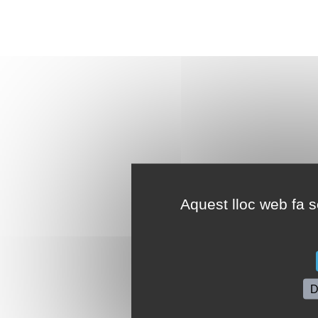
Aquest lloc web fa se
D