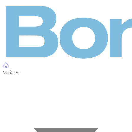
Panell de gestió de galetes
Notícies