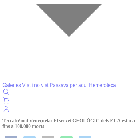
Galeries
Vist i no vist
Passava per aquí
Hemeroteca
Terratrèmol Veneçuela: El servei GEOLÒGIC dels EUA estima
fins a 100.000 morts