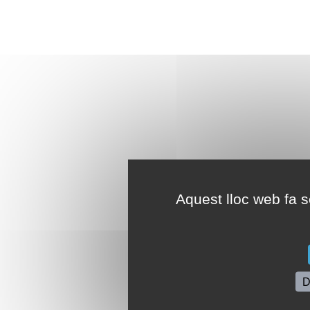
Aquest lloc web fa se
D