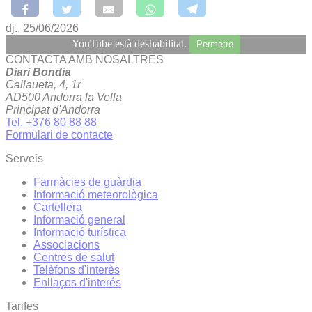
dj., 25/06/2026
YouTube està deshabilitat.
Permetre
CONTACTA AMB NOSALTRES
Diari Bondia
Callaueta, 4, 1r
AD500 Andorra la Vella
Principat d'Andorra
Tel. +376 80 88 88
Formulari de contacte
Serveis
Farmàcies de guàrdia
Informació meteorològica
Cartellera
Informació general
Informació turística
Associacions
Centres de salut
Telèfons d'interès
Enllaços d'interés
Tarifes