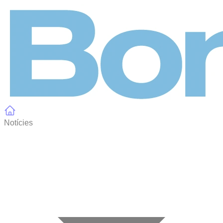
Panell de gestió de galetes
Notícies