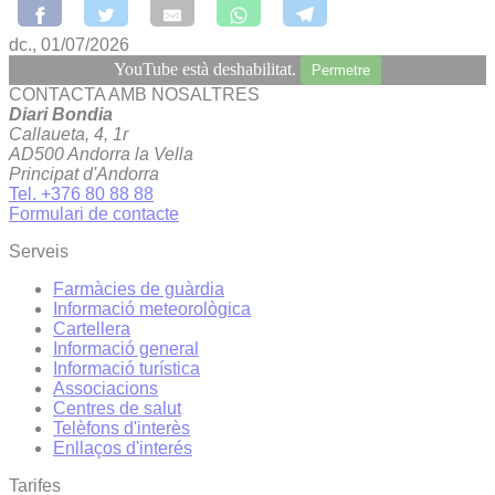
dc., 01/07/2026
YouTube està deshabilitat.
Permetre
CONTACTA AMB NOSALTRES
Diari Bondia
Callaueta, 4, 1r
AD500 Andorra la Vella
Principat d'Andorra
Tel. +376 80 88 88
Formulari de contacte
Serveis
Farmàcies de guàrdia
Informació meteorològica
Cartellera
Informació general
Informació turística
Associacions
Centres de salut
Telèfons d'interès
Enllaços d'interés
Tarifes