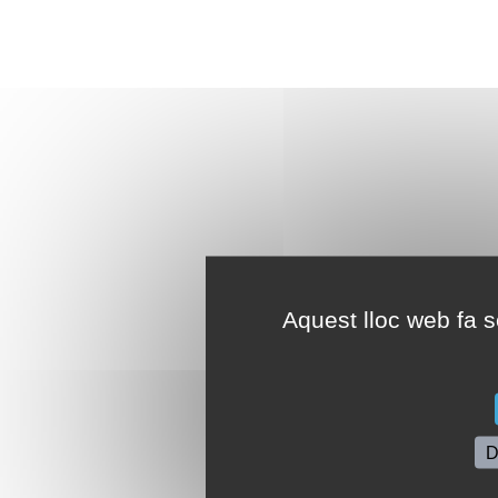
Aquest lloc web fa se
D