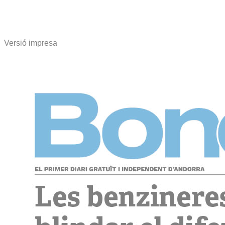
Versió impresa