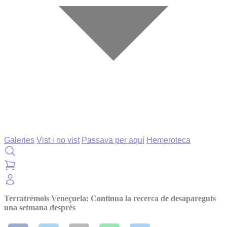
Galeries
Vist i no vist
Passava per aquí
Hemeroteca
Terratrèmols Veneçuela: Continua la recerca de desapareguts
una setmana després