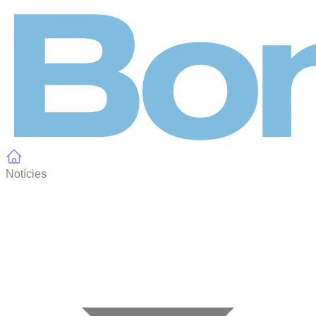
Panell de gestió de galetes
Notícies