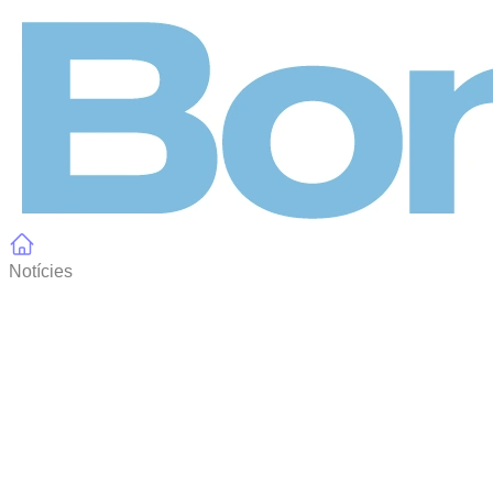
Panell de gestió de galetes
Notícies