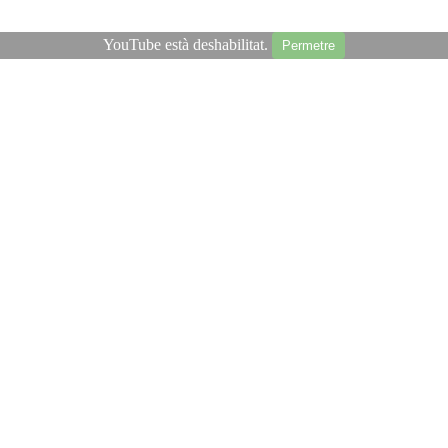
YouTube està deshabilitat.
Permetre