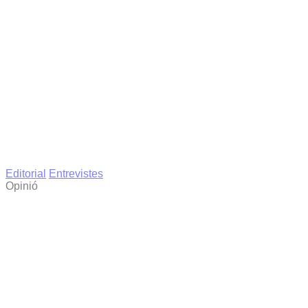
Editorial
Entrevistes
Opinió