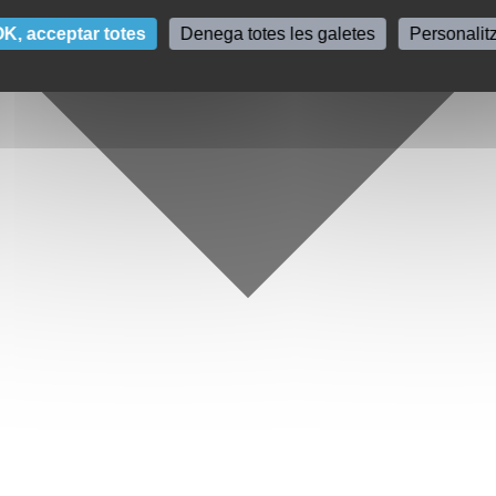
K, acceptar totes
Denega totes les galetes
Personalit