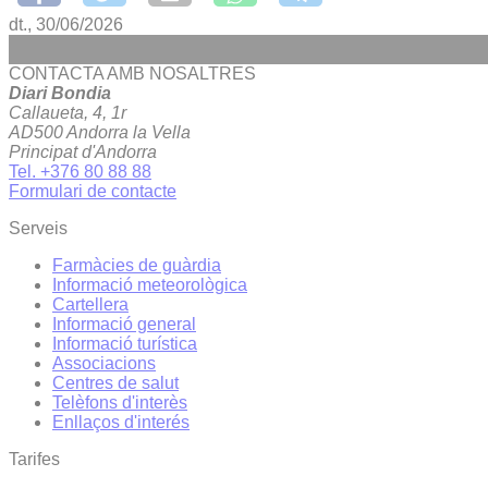
dt., 30/06/2026
CONTACTA AMB NOSALTRES
Diari Bondia
Callaueta, 4, 1r
AD500 Andorra la Vella
Principat d'Andorra
Tel. +376 80 88 88
Formulari de contacte
Serveis
Farmàcies de guàrdia
Informació meteorològica
Cartellera
Informació general
Informació turística
Associacions
Centres de salut
Telèfons d'interès
Enllaços d'interés
Tarifes