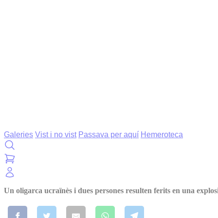
Galeries
Vist i no vist
Passava per aquí
Hemeroteca
Un oligarca ucraïnès i dues persones resulten ferits en una explo