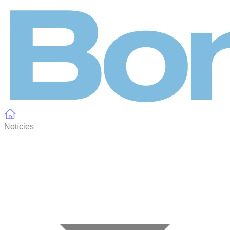
Panell de gestió de galetes
Notícies