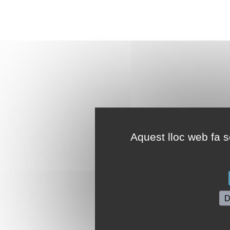
Aquest lloc web fa se
D