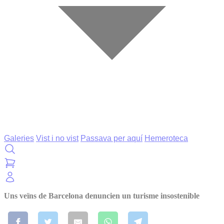
Galeries
Vist i no vist
Passava per aquí
Hemeroteca
Uns veïns de Barcelona denuncien un turisme insostenible