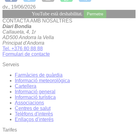
dv., 19/06/2026
YouTube està deshabilitat.
Permetre
CONTACTA AMB NOSALTRES
Diari Bondia
Callaueta, 4, 1r
AD500 Andorra la Vella
Principat d'Andorra
Tel. +376 80 88 88
Formulari de contacte
Serveis
Farmàcies de guàrdia
Informació meteorològica
Cartellera
Informació general
Informació turística
Associacions
Centres de salut
Telèfons d'interès
Enllaços d'interés
Tarifes