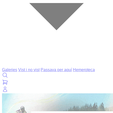
Galeries
Vist i no vist
Passava per aquí
Hemeroteca