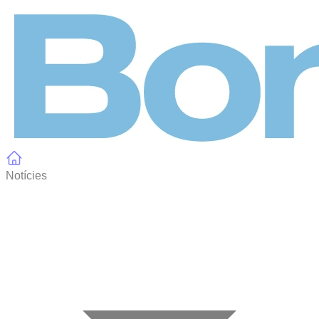
Panell de gestió de galetes
Notícies