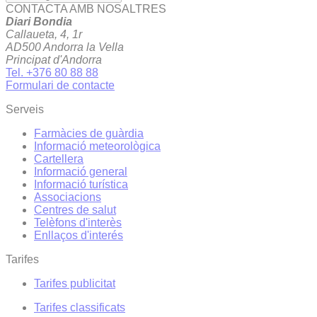
CONTACTA AMB NOSALTRES
Diari Bondia
Callaueta, 4, 1r
AD500 Andorra la Vella
Principat d'Andorra
Tel. +376 80 88 88
Formulari de contacte
Serveis
Farmàcies de guàrdia
Informació meteorològica
Cartellera
Informació general
Informació turística
Associacions
Centres de salut
Telèfons d'interès
Enllaços d'interés
Tarifes
Tarifes publicitat
Tarifes classificats