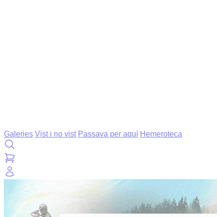
Galeries
Vist i no vist
Passava per aquí
Hemeroteca