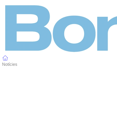
Panell de gestió de galetes
Notícies