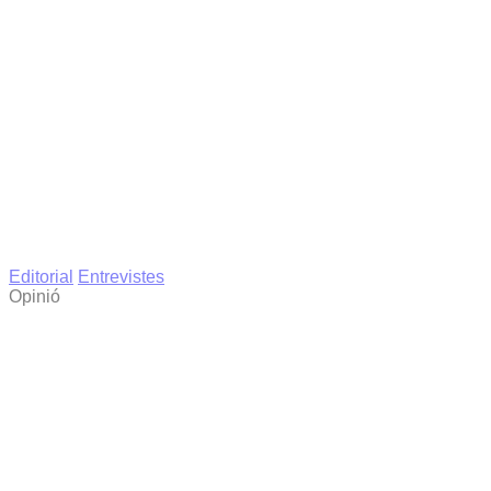
Editorial
Entrevistes
Opinió