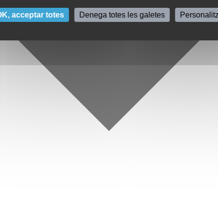
K, acceptar totes
Denega totes les galetes
Personalit