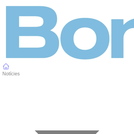
Panell de gestió de galetes
Notícies