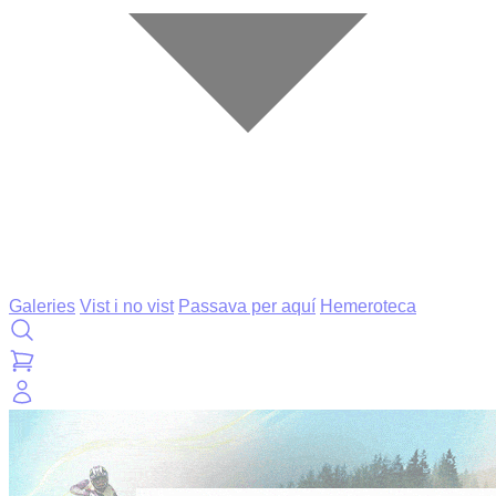
Galeries
Vist i no vist
Passava per aquí
Hemeroteca