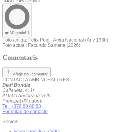
plaça de les Arcades.
❤️
M'agrada!
1
Foto antiga
: Fèlix Peig - Arxiu Nacional
(Any 1960)
Foto actual
: Facundo Santana (2026)
Comentaris
Afegir nou comentari
CONTACTA AMB NOSALTRES
Diari Bondia
Callaueta, 4, 1r
AD500 Andorra la Vella
Principat d'Andorra
Tel. +376 80 88 88
Formulari de contacte
Serveis
Farmàcies de guàrdia