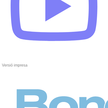
Versió impresa