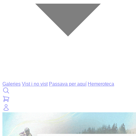
Galeries
Vist i no vist
Passava per aquí
Hemeroteca