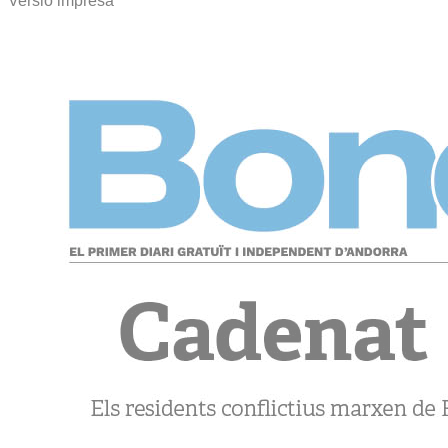
Versió impresa