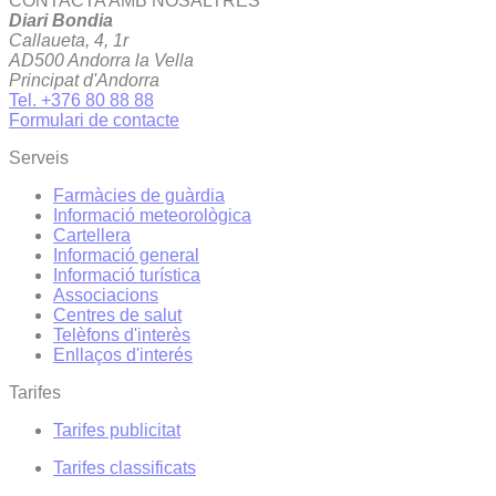
CONTACTA AMB NOSALTRES
Diari Bondia
Callaueta, 4, 1r
AD500 Andorra la Vella
Principat d'Andorra
Tel. +376 80 88 88
Formulari de contacte
Serveis
Farmàcies de guàrdia
Informació meteorològica
Cartellera
Informació general
Informació turística
Associacions
Centres de salut
Telèfons d'interès
Enllaços d'interés
Tarifes
Tarifes publicitat
Tarifes classificats