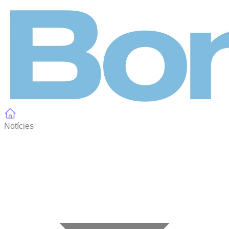
Panell de gestió de galetes
Notícies