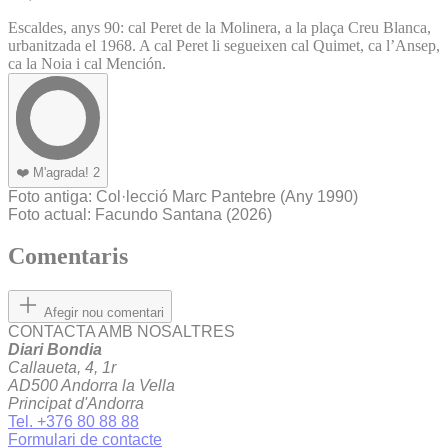
Escaldes, anys 90: cal Peret de la Molinera, a la plaça Creu Blanca,
urbanitzada el 1968. A cal Peret li segueixen cal Quimet, ca l’Ansep,
ca la Noia i cal Mención.
❤️
M'agrada!
2
Foto antiga
: Col·lecció Marc Pantebre
(Any 1990)
Foto actual
: Facundo Santana (2026)
Comentaris
Afegir nou comentari
CONTACTA AMB NOSALTRES
Diari Bondia
Callaueta, 4, 1r
AD500 Andorra la Vella
Principat d'Andorra
Tel. +376 80 88 88
Formulari de contacte