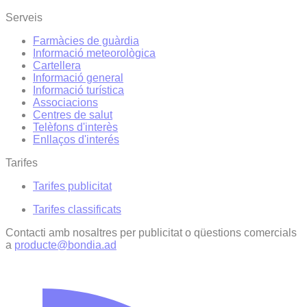
Serveis
Farmàcies de guàrdia
Informació meteorològica
Cartellera
Informació general
Informació turística
Associacions
Centres de salut
Telèfons d'interès
Enllaços d'interés
Tarifes
Tarifes publicitat
Tarifes classificats
Contacti amb nosaltres per publicitat o qüestions comercials
a
producte@bondia.ad