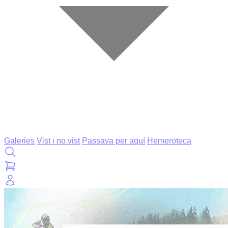
Galeries
Vist i no vist
Passava per aquí
Hemeroteca