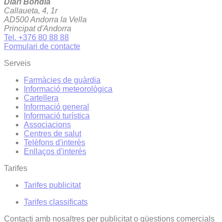
Diari Bondia
Callaueta, 4, 1r
AD500 Andorra la Vella
Principat d'Andorra
Tel. +376 80 88 88
Formulari de contacte
Serveis
Farmàcies de guàrdia
Informació meteorològica
Cartellera
Informació general
Informació turística
Associacions
Centres de salut
Telèfons d'interès
Enllaços d'interés
Tarifes
Tarifes publicitat
Tarifes classificats
Contacti amb nosaltres per publicitat o qüestions comercials