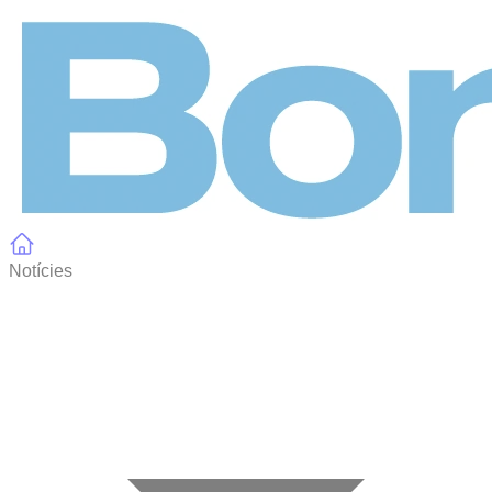
Panell de gestió de galetes
Notícies