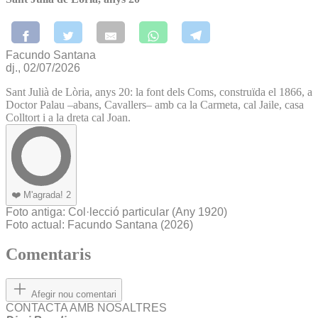
Facundo Santana
dj., 02/07/2026
Sant Julià de Lòria, anys 20: la font dels Coms, construïda el 1866, a
Doctor Palau –abans, Cavallers– amb ca la Carmeta, cal Jaile, casa
Colltort i a la dreta cal Joan.
❤️
M'agrada!
2
Foto antiga
: Col·lecció particular
(Any 1920)
Foto actual
: Facundo Santana (2026)
Comentaris
Afegir nou comentari
CONTACTA AMB NOSALTRES