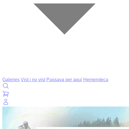
Galeries
Vist i no vist
Passava per aquí
Hemeroteca