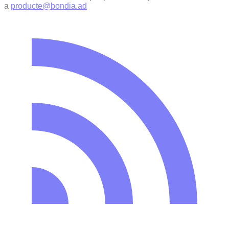
a
producte@bondia.ad