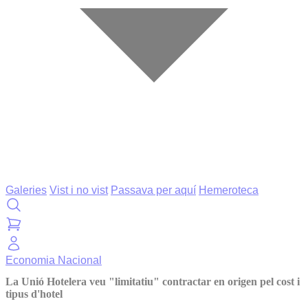
Galeries
Vist i no vist
Passava per aquí
Hemeroteca
Economia
Nacional
La Unió Hotelera veu "limitatiu" contractar en origen pel cost i
tipus d'hotel