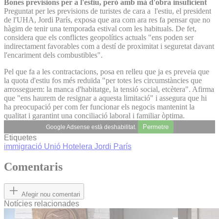
Bones previsions per a l'estiu, però amb mà d'obra insuficient
Preguntat per les previsions de turistes de cara a l'estiu, el president
de l'UHA, Jordi París, exposa que ara com ara res fa pensar que no
hàgim de tenir una temporada estival com les habituals. De fet,
considera que els conflictes geopolítics actuals "ens poden ser
indirectament favorables com a destí de proximitat i seguretat davant
l'encariment dels combustibles".
Pel que fa a les contractacions, posa en relleu que ja es preveia que
la quota d'estiu fos més reduïda "per totes les circumstàncies que
arrosseguem: la manca d'habitatge, la tensió social, etcètera". Afirma
que "ens haurem de resignar a aquesta limitació" i assegura que hi
ha preocupació per com fer funcionar els negocis mantenint la
qualitat i garantint una conciliació laboral i familiar òptima.
Permetre
Google Adsense està deshabilitat.
Etiquetes
immigració
Unió Hotelera
Jordi París
Comentaris
Afegir nou comentari
Notícies relacionades