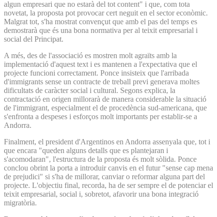
algun empresari que no estarà del tot content" i que, com tota
novetat, la proposta pot provocar cert neguit en el sector econòmic.
Malgrat tot, s'ha mostrat convençut que amb el pas del temps es
demostrarà que és una bona normativa per al teixit empresarial i
social del Principat.
A més, des de l'associació es mostren molt agraïts amb la
implementació d'aquest text i es mantenen a l'expectativa que el
projecte funcioni correctament. Ponce insisteix que l'arribada
d'immigrants sense un contracte de treball previ generava moltes
dificultats de caràcter social i cultural. Segons explica, la
contractació en origen millorarà de manera considerable la situació
de l'immigrant, especialment el de procedència sud-americana, que
s'enfronta a despeses i esforços molt importants per establir-se a
Andorra.
Finalment, el president d'Argentinos en Andorra assenyala que, tot i
que encara "queden alguns detalls que es plantejaran i
s'acomodaran", l'estructura de la proposta és molt sòlida. Ponce
conclou obrint la porta a introduir canvis en el futur "sense cap mena
de prejudici" si s'ha de millorar, canviar o reformar alguna part del
projecte. L'objectiu final, recorda, ha de ser sempre el de potenciar el
teixit empresarial, social i, sobretot, afavorir una bona integració
migratòria.