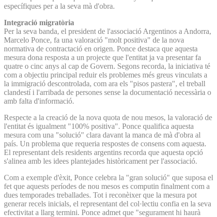
específiques per a la seva mà d'obra.
Integració migratòria
Per la seva banda, el president de l'associació Argentinos a Andorra,
Marcelo Ponce, fa una valoració "molt positiva" de la nova
normativa de contractació en origen. Ponce destaca que aquesta
mesura dona resposta a un projecte que l'entitat ja va presentar fa
quatre o cinc anys al cap de Govern. Segons recorda, la iniciativa té
com a objectiu principal reduir els problemes més greus vinculats a
la immigració descontrolada, com ara els "pisos pastera", el treball
clandestí i l'arribada de persones sense la documentació necessària o
amb falta d'informació.
Respecte a la creació de la nova quota de nou mesos, la valoració de
l'entitat és igualment "100% positiva". Ponce qualifica aquesta
mesura com una "solució" clara davant la manca de mà d'obra al
país. Un problema que requeria respostes de consens com aquesta.
El representant dels residents argentins recorda que aquesta opció
s'alinea amb les idees plantejades històricament per l'associació.
Com a exemple d'èxit, Ponce celebra la "gran solució" que suposa el
fet que aquests períodes de nou mesos es computin finalment com a
dues temporades treballades. Tot i reconèixer que la mesura pot
generar recels inicials, el representant del col·lectiu confia en la seva
efectivitat a llarg termini. Ponce admet que "segurament hi haurà