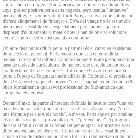
contractació en origen a Sud-amèrica, per nou mesos i durant tres
anys, pot ser positiva per a certs negocis, però resulta "limitativa"
per a d'altres. El seu president, Jordi París, assenyala que l'obligació
d'oferir allotjament i de finançar el 50% del viatge no és assumible
per a tots els establiments, especialment per a aquells que no
disposen d'allotjaments al mateix hotel i han de buscar solucions
externes amb el sobrecost que això comporta.
Un altre dels punts crítics per a la patronal és el canvi en el sistema
de selecció de personal. París recorda que està en entredit la
mediació de l'entitat pública colombiana que fins ara gestionava una
base de dades de currículums, de manera que el reclutament recau
ara directament en les empreses. Tot i que el Govern no tanca la
porta a l'opció de l'agència intermediària de Colòmbia, el president
de l'UHA insisteix que el conveni "no està signat" i que la quota s'ha
obert formalment a qualsevol professional de Sud-amèrica que
compleixi els requisits.
Davant d’això, la patronal hotelera defineix la mesura com "una via
més de contractació" que, amb les condicions d'aquest any, "no és
una fórmula per a tots els hotels". Amb tot, París aposta per avaluar
els resultats d'aquesta prova pilot per a "perfeccionar" el programa
de cara al futur i continuar treballant per adaptar la normativa a les
diferents realitats hoteleres del Principat, com la dels establiments
situats a peu de pistes que no obren tot l'any i requereixen solucions