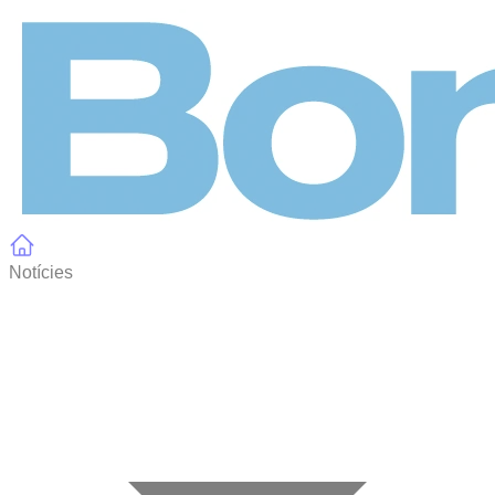
Panell de gestió de galetes
Notícies