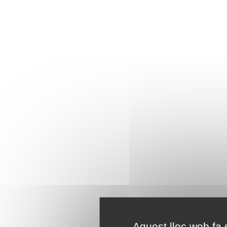
Aquest lloc web fa s