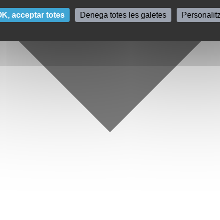
K, acceptar totes
Denega totes les galetes
Personalit