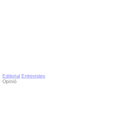
Editorial
Entrevistes
Opinió