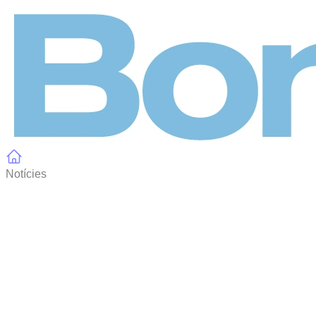
Panell de gestió de galetes
Notícies