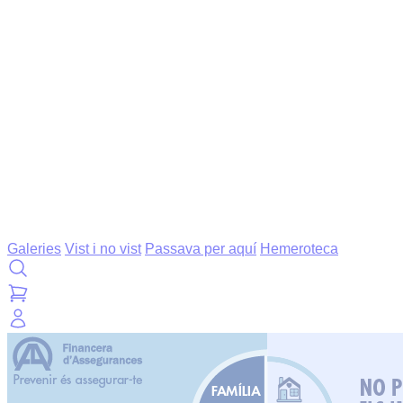
Galeries
Vist i no vist
Passava per aquí
Hemeroteca