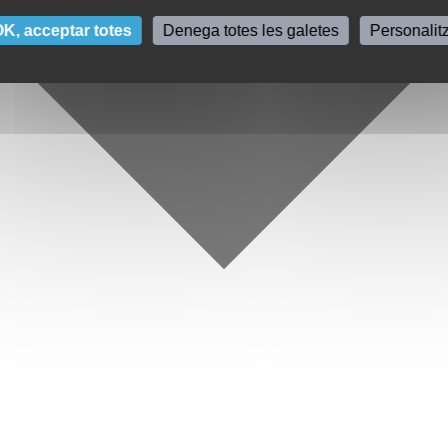
K, acceptar totes
Denega totes les galetes
Personalit