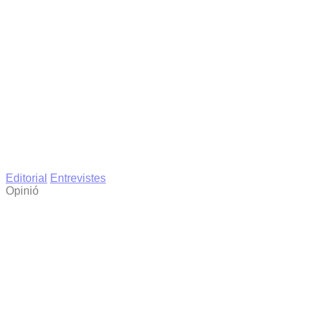
Editorial
Entrevistes
Opinió