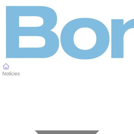
Panell de gestió de galetes
Notícies