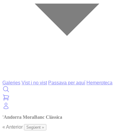
Galeries
Vist i no vist
Passava per aquí
Hemeroteca
'Andorra MoraBanc Clàssica
« Anterior
Següent »