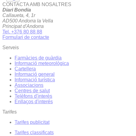
CONTACTA AMB NOSALTRES
Diari Bondia
Callaueta, 4, 1r
AD500 Andorra la Vella
Principat d'Andorra
Tel. +376 80 88 88
Formulari de contacte
Serveis
Farmàcies de guàrdia
Informació meteorològica
Cartellera
Informació general
Informació turística
Associacions
Centres de salut
Telèfons d'interès
Enllaços d'interés
Tarifes
Tarifes publicitat
Tarifes classificats