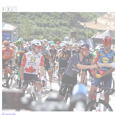
1
2
Esports