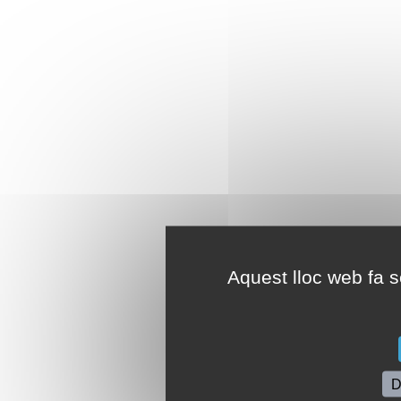
Aquest lloc web fa se
D