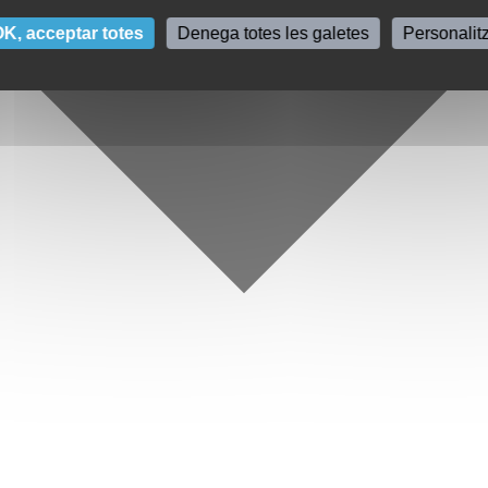
K, acceptar totes
Denega totes les galetes
Personalit