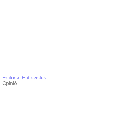
Editorial
Entrevistes
Opinió