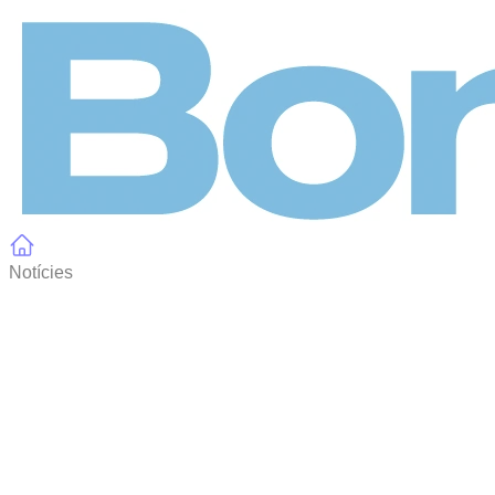
Panell de gestió de galetes
Notícies