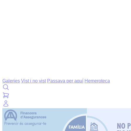
Galeries
Vist i no vist
Passava per aquí
Hemeroteca