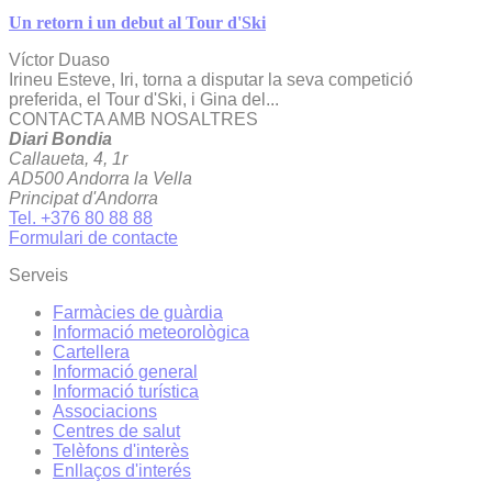
Un retorn i un debut al Tour d'Ski
Víctor Duaso
Irineu Esteve, Iri, torna a disputar la seva competició
preferida, el Tour d'Ski, i Gina del...
CONTACTA AMB NOSALTRES
Diari Bondia
Callaueta, 4, 1r
AD500 Andorra la Vella
Principat d'Andorra
Tel. +376 80 88 88
Formulari de contacte
Serveis
Farmàcies de guàrdia
Informació meteorològica
Cartellera
Informació general
Informació turística
Associacions
Centres de salut
Telèfons d'interès
Enllaços d'interés