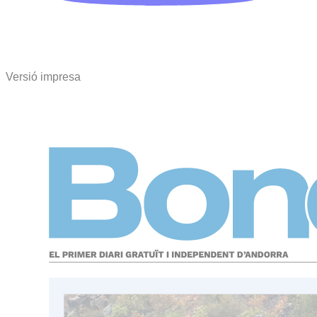
Versió impresa