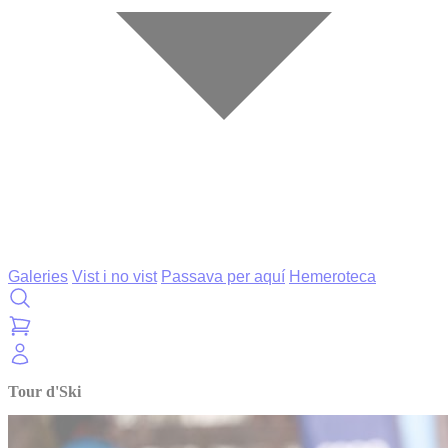
Galeries
Vist i no vist
Passava per aquí
Hemeroteca
Tour d'Ski