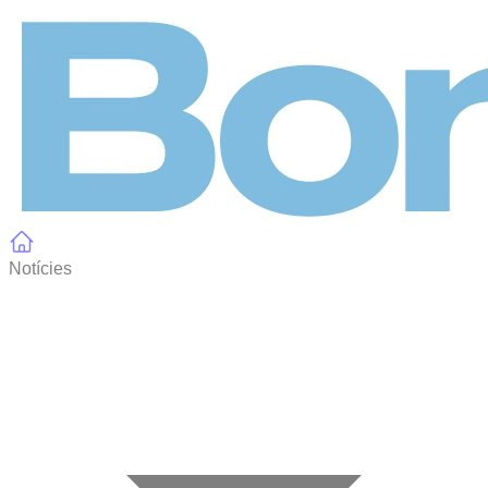
Panell de gestió de galetes
Notícies