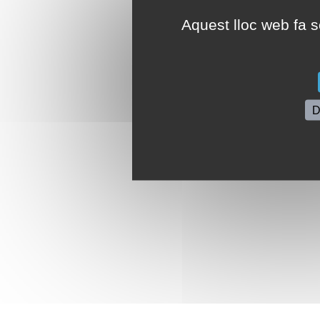
Aquest lloc web fa se
D