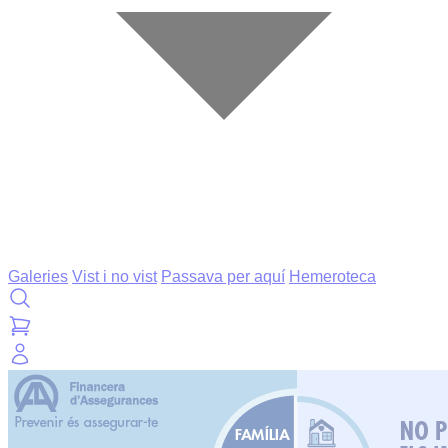
Galeries
Vist i no vist
Passava per aquí
Hemeroteca