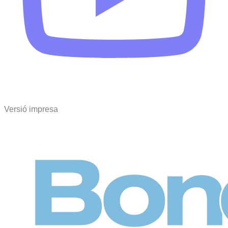
Versió impresa