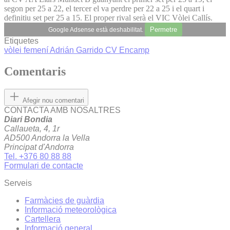
segon per 25 a 22, el tercer el va perdre per 22 a 25 i el quart i
definitiu set per 25 a 15. El proper rival serà el VIC Vòlei Callís.
Permetre
Google Adsense està deshabilitat.
Etiquetes
vòlei femení
Adrián Garrido
CV Encamp
Comentaris
Afegir nou comentari
CONTACTA AMB NOSALTRES
Diari Bondia
Callaueta, 4, 1r
AD500 Andorra la Vella
Principat d'Andorra
Tel. +376 80 88 88
Formulari de contacte
Serveis
Farmàcies de guàrdia
Informació meteorològica
Cartellera
Informació general