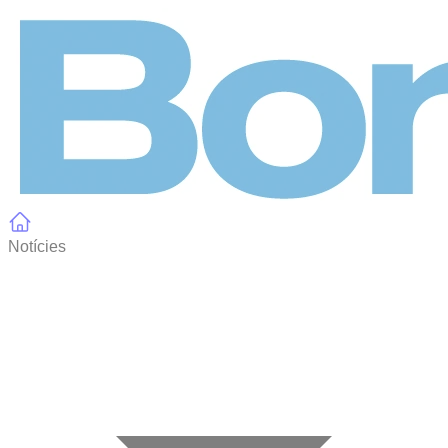
Panell de gestió de galetes
Notícies