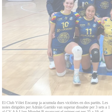
El Club Vòlei Encamp ja acumula dues victòries en dos partits. Les
noies dirigides per Adrián Garrido van superar dissabte per 3 sets a 1
al CV AA Llars Mundet B guanyant el primer set per 25 a 19, el