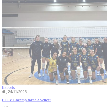
Esports
dl., 24/11/2025
El CV Encamp torna a vèncer