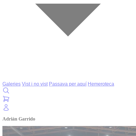
Galeries
Vist i no vist
Passava per aquí
Hemeroteca
Adrián Garrido