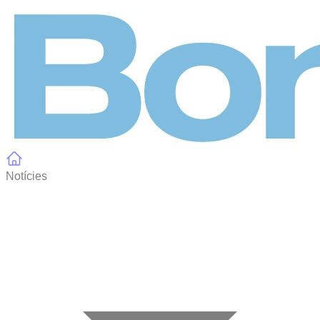
Panell de gestió de galetes
Notícies