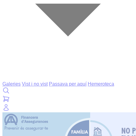
Galeries
Vist i no vist
Passava per aquí
Hemeroteca