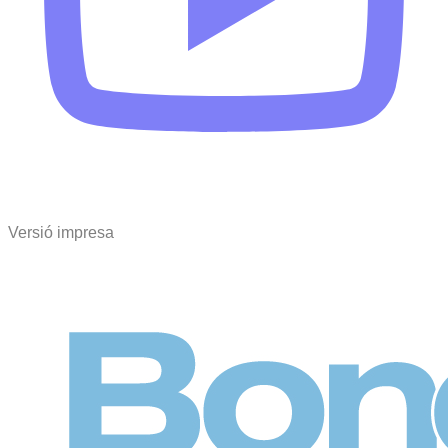
Versió impresa