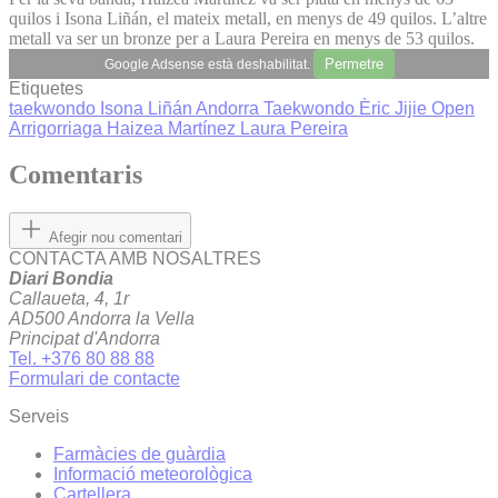
quilos i Isona Liñán, el mateix metall, en menys de 49 quilos. L’altre
metall va ser un bronze per a Laura Pereira en menys de 53 quilos.
Permetre
Google Adsense està deshabilitat.
Etiquetes
taekwondo
Isona Liñán
Andorra Taekwondo
Èric Jijie
Open
Arrigorriaga
Haizea Martínez
Laura Pereira
Comentaris
Afegir nou comentari
CONTACTA AMB NOSALTRES
Diari Bondia
Callaueta, 4, 1r
AD500 Andorra la Vella
Principat d'Andorra
Tel. +376 80 88 88
Formulari de contacte
Serveis
Farmàcies de guàrdia
Informació meteorològica
Cartellera