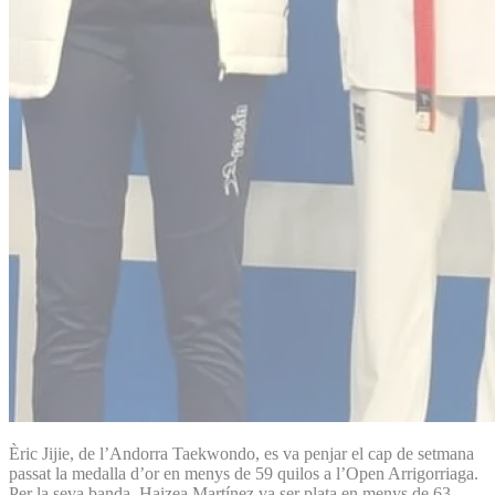
Èric Jijie, de l’Andorra Taekwondo, es va penjar el cap de setmana
passat la medalla d’or en menys de 59 quilos a l’Open Arrigorriaga.
Per la seva banda, Haizea Martínez va ser plata en menys de 63