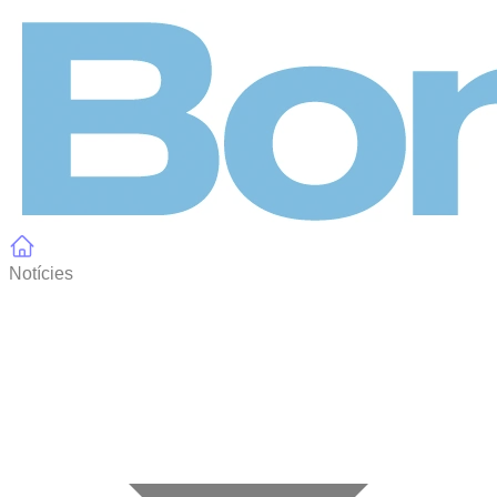
Panell de gestió de galetes
Notícies