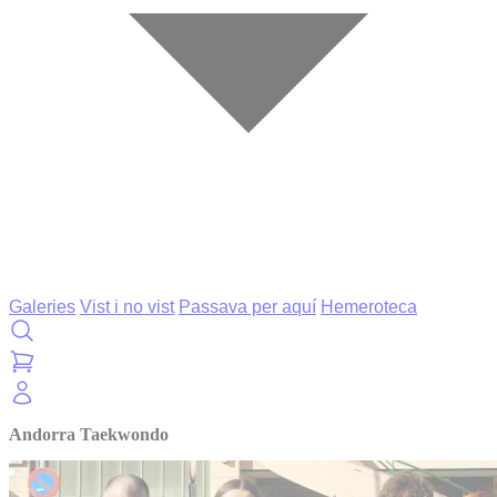
Galeries
Vist i no vist
Passava per aquí
Hemeroteca
Andorra Taekwondo