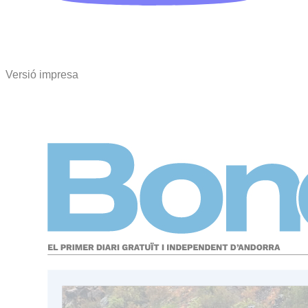
Versió impresa