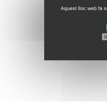
Aquest lloc web fa se
D