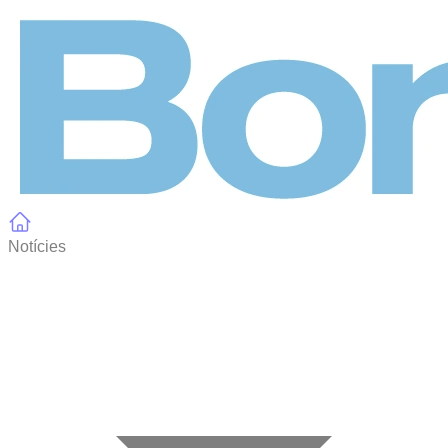
Panell de gestió de galetes
Notícies