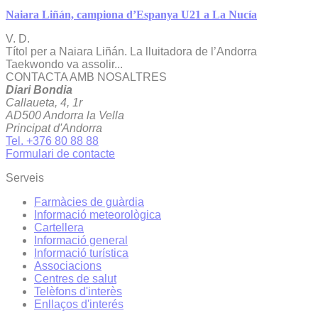
Naiara Liñán, campiona d’Espanya U21 a La Nucía
V. D.
Títol per a Naiara Liñán. La lluitadora de l’Andorra
Taekwondo va assolir...
CONTACTA AMB NOSALTRES
Diari Bondia
Callaueta, 4, 1r
AD500 Andorra la Vella
Principat d'Andorra
Tel. +376 80 88 88
Formulari de contacte
Serveis
Farmàcies de guàrdia
Informació meteorològica
Cartellera
Informació general
Informació turística
Associacions
Centres de salut
Telèfons d'interès
Enllaços d'interés