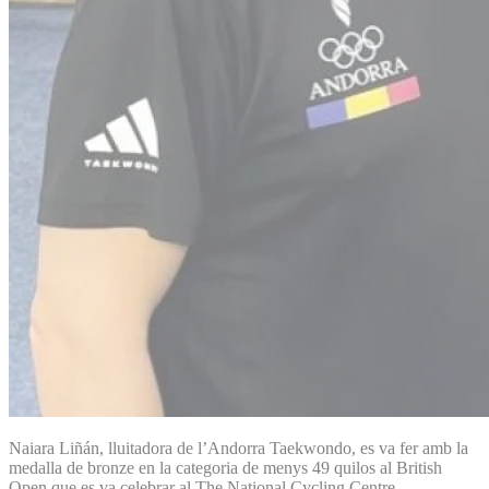
Naiara Liñán, lluitadora de l’Andorra Taekwondo, es va fer amb la
medalla de bronze en la categoria de menys 49 quilos al British
Open que es va celebrar al The National Cycling Centre