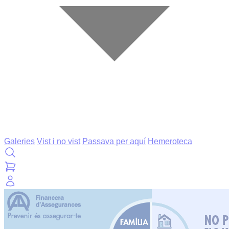
Galeries
Vist i no vist
Passava per aquí
Hemeroteca