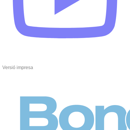
Versió impresa