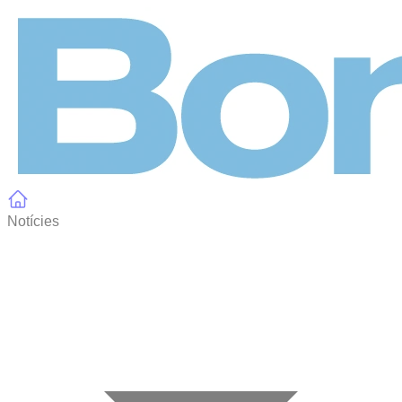
Panell de gestió de galetes
Notícies