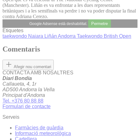
(Manchester). Liñán es va enfrontar a les dues representants
britàniques i a les semifinals va perdre i no va poder disputar la final
contra Adriana Cerezo.
Permetre
Google Adsense està deshabilitat.
Etiquetes
taekwondo
Naiara Liñán
Andorra Taekwondo
British Open
Comentaris
Afegir nou comentari
CONTACTA AMB NOSALTRES
Diari Bondia
Callaueta, 4, 1r
AD500 Andorra la Vella
Principat d'Andorra
Tel. +376 80 88 88
Formulari de contacte
Serveis
Farmàcies de guàrdia
Informació meteorològica
Cartellera