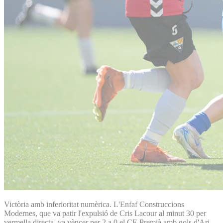
Victòria amb inferioritat numèrica. L'Enfaf Construccions
Modernes, que va patir l'expulsió de Cris Lacour al minut 30 per
vermella directa, va vèncer per 2 a 0 el CE Premià amb gols d'Ari