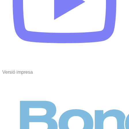
Versió impresa