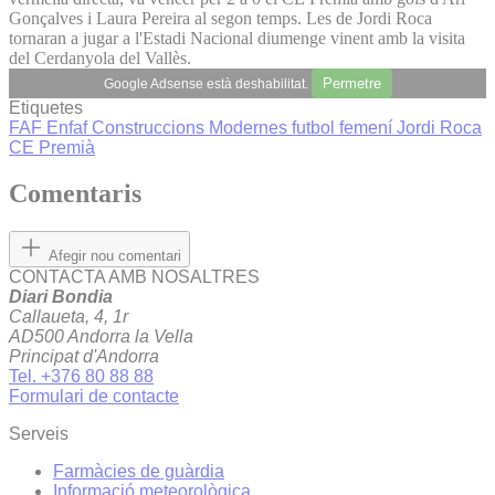
Gonçalves i Laura Pereira al segon temps. Les de Jordi Roca
tornaran a jugar a l'Estadi Nacional diumenge vinent amb la visita
del Cerdanyola del Vallès.
Permetre
Google Adsense està deshabilitat.
Etiquetes
FAF
Enfaf Construccions Modernes
futbol femení
Jordi Roca
CE Premià
Comentaris
Afegir nou comentari
CONTACTA AMB NOSALTRES
Diari Bondia
Callaueta, 4, 1r
AD500 Andorra la Vella
Principat d'Andorra
Tel. +376 80 88 88
Formulari de contacte
Serveis
Farmàcies de guàrdia
Informació meteorològica