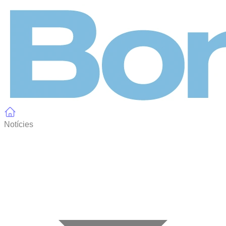
Panell de gestió de galetes
Notícies