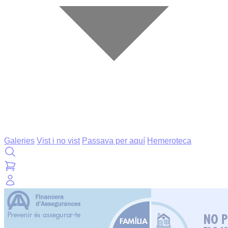
Galeries
Vist i no vist
Passava per aquí
Hemeroteca