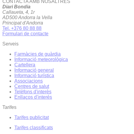
CONTACTA AMB NOSALTRES
Diari Bondia
Callaueta, 4, 1r
AD500 Andorra la Vella
Principat d'Andorra
Tel. +376 80 88 88
Formulari de contacte
Serveis
Farmàcies de guàrdia
Informació meteorològica
Cartellera
Informació general
Informació turística
Associacions
Centres de salut
Telèfons d'interès
Enllaços d'interés
Tarifes
Tarifes publicitat
Tarifes classificats