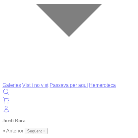
Galeries
Vist i no vist
Passava per aquí
Hemeroteca
Jordi Roca
« Anterior
Següent »