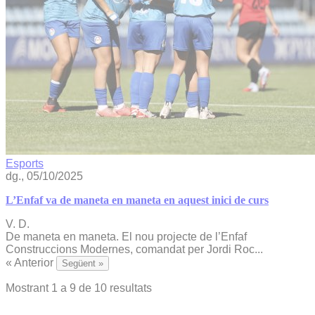
Esports
dg., 05/10/2025
L’Enfaf va de maneta en maneta en aquest inici de curs
V. D.
De maneta en maneta. El nou projecte de l’Enfaf
Construccions Modernes, comandat per Jordi Roc...
« Anterior
Següent »
Mostrant
1
a
9
de
10
resultats