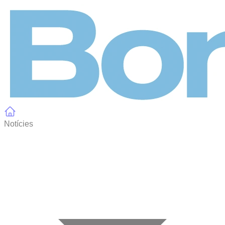
Panell de gestió de galetes
Notícies