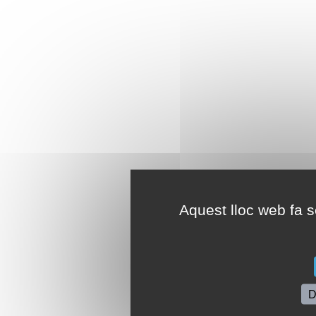
Aquest lloc web fa se
D