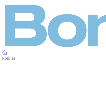
Panell de gestió de galetes
Notícies