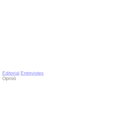
Editorial
Entrevistes
Opinió