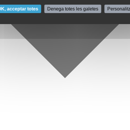
K, acceptar totes
Denega totes les galetes
Personalit