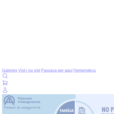
Galeries
Vist i no vist
Passava per aquí
Hemeroteca