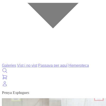
Galeries
Vist i no vist
Passava per aquí
Hemeroteca
Penya Esplugues