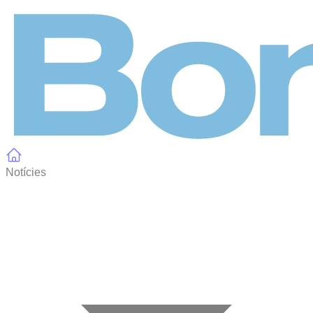
Panell de gestió de galetes
Notícies