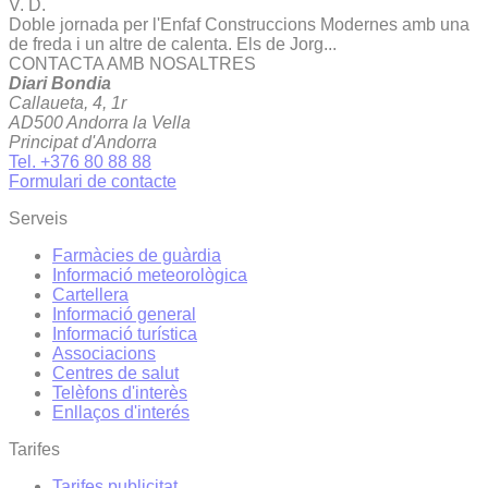
V. D.
Doble jornada per l'Enfaf Construccions Modernes amb una
de freda i un altre de calenta. Els de Jorg...
CONTACTA AMB NOSALTRES
Diari Bondia
Callaueta, 4, 1r
AD500 Andorra la Vella
Principat d'Andorra
Tel. +376 80 88 88
Formulari de contacte
Serveis
Farmàcies de guàrdia
Informació meteorològica
Cartellera
Informació general
Informació turística
Associacions
Centres de salut
Telèfons d'interès
Enllaços d'interés
Tarifes
Tarifes publicitat