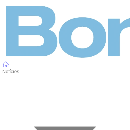
Panell de gestió de galetes
Notícies