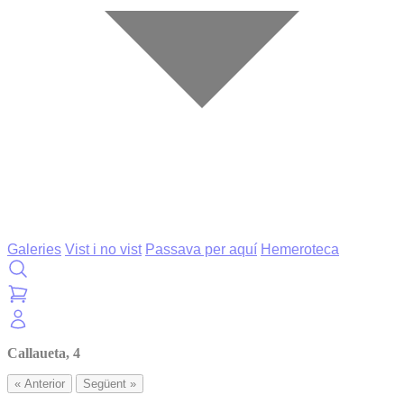
Galeries
Vist i no vist
Passava per aquí
Hemeroteca
Callaueta, 4
« Anterior
Següent »