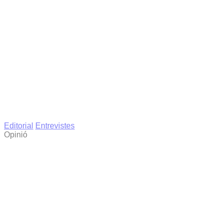
Editorial
Entrevistes
Opinió