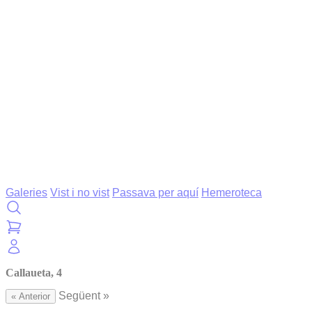
Galeries
Vist i no vist
Passava per aquí
Hemeroteca
Callaueta, 4
Següent »
« Anterior