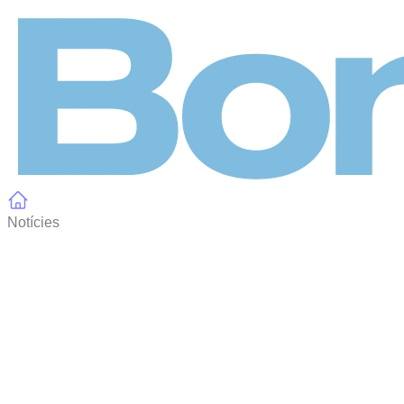
Panell de gestió de galetes
Notícies