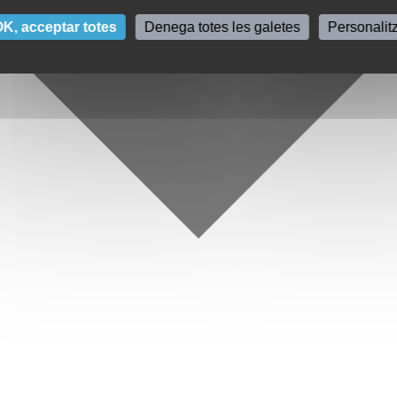
K, acceptar totes
Denega totes les galetes
Personalit