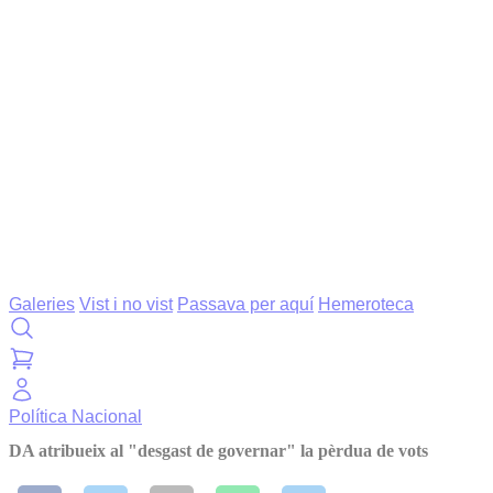
Galeries
Vist i no vist
Passava per aquí
Hemeroteca
Política
Nacional
DA atribueix al "desgast de governar" la pèrdua de vots