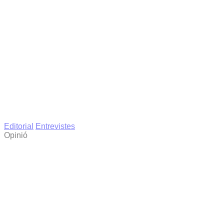
Editorial
Entrevistes
Opinió