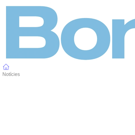
Panell de gestió de galetes
Notícies