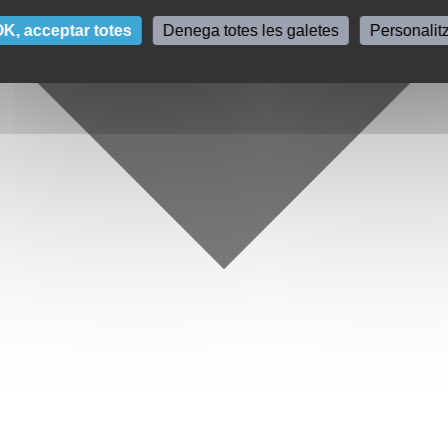
K, acceptar totes
Denega totes les galetes
Personalit