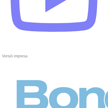
Versió impresa