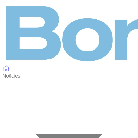
Panell de gestió de galetes
Notícies