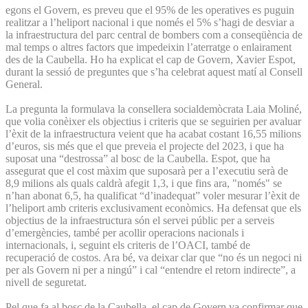
egons el Govern, es preveu que el 95% de les operatives es puguin
realitzar a l’heliport nacional i que només el 5% s’hagi de desviar a
la infraestructura del parc central de bombers com a conseqüència de
mal temps o altres factors que impedeixin l’aterratge o enlairament
des de la Caubella. Ho ha explicat el cap de Govern, Xavier Espot,
durant la sessió de preguntes que s’ha celebrat aquest matí al Consell
General.
La pregunta la formulava la consellera socialdemòcrata Laia Moliné,
que volia conèixer els objectius i criteris que se seguirien per avaluar
l’èxit de la infraestructura veient que ha acabat costant 16,55 milions
d’euros, sis més que el que preveia el projecte del 2023, i que ha
suposat una “destrossa” al bosc de la Caubella. Espot, que ha
assegurat que el cost màxim que suposarà per a l’executiu serà de
8,9 milions als quals caldrà afegit 1,3, i que fins ara, "només" se
n’han abonat 6,5, ha qualificat “d’inadequat” voler mesurar l’èxit de
l’heliport amb criteris exclusivament econòmics. Ha defensat que els
objectius de la infraestructura són el servei públic per a serveis
d’emergències, també per acollir operacions nacionals i
internacionals, i, seguint els criteris de l’OACI, també de
recuperació de costos. Ara bé, va deixar clar que “no és un negoci ni
per als Govern ni per a ningú” i cal “entendre el retorn indirecte”, a
nivell de seguretat.
Pel que fa al bosc de la Caubella, el cap de Govern va confirmar que