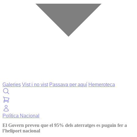
Galeries
Vist i no vist
Passava per aquí
Hemeroteca
Política
Nacional
El Govern preveu que el 95% dels aterratges es puguin fer a
l’heliport nacional