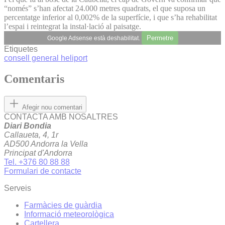
“només” s’han afectat 24.000 metres quadrats, el que suposa un
percentatge inferior al 0,002% de la superfície, i que s’ha rehabilitat
l’espai i reintegrat la instal·lació al paisatge.
Permetre
Google Adsense està deshabilitat.
Etiquetes
consell general
heliport
Comentaris
Afegir nou comentari
CONTACTA AMB NOSALTRES
Diari Bondia
Callaueta, 4, 1r
AD500 Andorra la Vella
Principat d'Andorra
Tel. +376 80 88 88
Formulari de contacte
Serveis
Farmàcies de guàrdia
Informació meteorològica
Cartellera