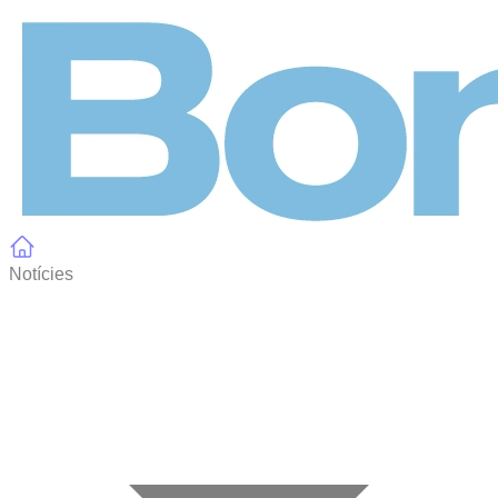
Panell de gestió de galetes
Notícies