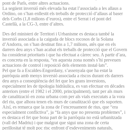
pont de París, entre altres actuacions.
La següent inversió més elevada ha estat l’associada a les allaus a
Ordino, on s’han enllestit els treballs de protecció d’allaus al baser
dels Corbs (1,8 milions d’euros), entre el Serrat i el pont del
Castellà, a la CG-3, entre d’altres.
Des del ministeri de Territori i Urbanisme es destaca també la
inversió associada a la caiguda de blocs rocosos de la Solana
d’Andorra, on s’han destinat fins a 1,7 milions, atès que en els
darrers deu anys s’han acabat els treballs de protecció que el Govern
ha considerat prioritaris i que ha efectuat a càrrec seu. A partir d’ara,
es concreta en la resposta, “en aquesta zona només s’hi preveuen
actuacions de control i reposició dels elements instal·lats”.
Pel que fa a Escaldes-Engordany, s’assenyala que ha estat la
parròquia amb menys inversió associada a riscos durant els darrers
deu anys a conseqüència del fet que les grans inversions,
especialment les de tipologia hidràulica, es van efectuar en dècades
anteriors (entre el 1982 i el 2000, principalment), tant per als murs
de canalització en zona urbana com per als vials executats a la vora
del riu, que alhora tenen els murs de canalització que els suporten.
Així, es remarca que la zona de l’encreuament de rius, que “era
especialment conflictiva”, ja “fa anys que no presenta problemes”, i
es destaca el fet que bona part de la parròquia no està urbanitzada
(vall del Madriu) i que malgrat que sigui una zona de certa
perillositat té molt poc risc enfront d’esdeveniments naturals,