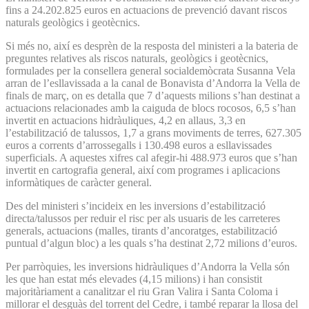
fins a 24.202.825 euros en actuacions de prevenció davant riscos
naturals geològics i geotècnics.
Si més no, així es desprèn de la resposta del ministeri a la bateria de
preguntes relatives als riscos naturals, geològics i geotècnics,
formulades per la consellera general socialdemòcrata Susanna Vela
arran de l’esllavissada a la canal de Bonavista d’Andorra la Vella de
finals de març, on es detalla que 7 d’aquests milions s’han destinat a
actuacions relacionades amb la caiguda de blocs rocosos, 6,5 s’han
invertit en actuacions hidràuliques, 4,2 en allaus, 3,3 en
l’estabilització de talussos, 1,7 a grans moviments de terres, 627.305
euros a corrents d’arrossegalls i 130.498 euros a esllavissades
superficials. A aquestes xifres cal afegir-hi 488.973 euros que s’han
invertit en cartografia general, així com programes i aplicacions
informàtiques de caràcter general.
Des del ministeri s’incideix en les inversions d’estabilització
directa/talussos per reduir el risc per als usuaris de les carreteres
generals, actuacions (malles, tirants d’ancoratges, estabilització
puntual d’algun bloc) a les quals s’ha destinat 2,72 milions d’euros.
Per parròquies, les inversions hidràuliques d’Andorra la Vella són
les que han estat més elevades (4,15 milions) i han consistit
majoritàriament a canalitzar el riu Gran Valira i Santa Coloma i
millorar el desguàs del torrent del Cedre, i també reparar la llosa del