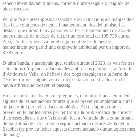
especialment davant d’allaus, corrents d’arrossegalls o caiguda de
blocs rocosos.
Pel que fa als pressupostos associats a les actuacions als marges dels
rius i els contractes de neteja i manteniment, des del ministeri es
destaca que durant l’any passat es va fer el manteniment de 24.392
metres lineals de marges de riu per un cost total de 105.735 euros.
Així, s’indica que es va fer el seguiment de les feines de
manteniment per part d’una enginyeria ambiental per un import de
8.383 euros.
D’altra banda, s’assenyala que, també durant el 2023, es van fer tres
actuacions d’urgència relacionades amb riscos geològics: a l’estadi
d’Andorra la Vella, on hi havia dos xops descalçats; a la Serra de
l’Honor (arbres caiguts vora el riu); i a la zona de Caldea, on hi
havia arbres que tocaven el passeig.
En la resposta a la bateria de preguntes, el ministeri posa en relleu
algunes de les actuacions futures que es preveuen implantar a curt i
mitjà termini per evitar riscos geològics. Així, s’apunta que es
preveu en licitar les obres per fer front a la problemàtica de corrent
d’arrossegalls als rius d’Aixirivall, just a l’entrada de la zona urbana
de Sant Julià de Lòria, com a segona actuació després de la del riu
Escobet (es preveu licitar aquesta darrera actuació durant aquest mes
de maig).