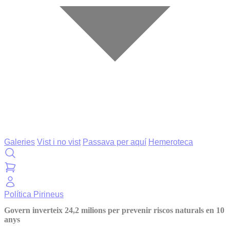
Galeries
Vist i no vist
Passava per aquí
Hemeroteca
Política
Pirineus
Govern inverteix 24,2 milions per prevenir riscos naturals en 10
anys