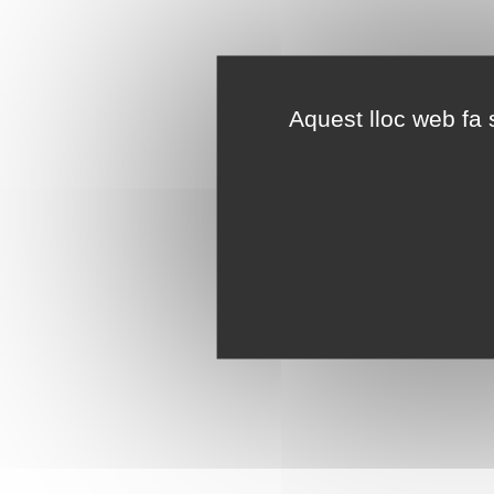
Aquest lloc web fa s