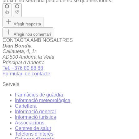
pròxim no serà una pedra de no sé quantes tones.
👍
👎
Afegir resposta
Afegir nou comentari
CONTACTA AMB NOSALTRES
Diari Bondia
Callaueta, 4, 1r
AD500 Andorra la Vella
Principat d'Andorra
Tel. +376 80 88 88
Formulari de contacte
Serveis
Farmàcies de guàrdia
Informació meteorològica
Cartellera
Informació general
Informació turística
Associacions
Centres de salut
Telèfons d'interès