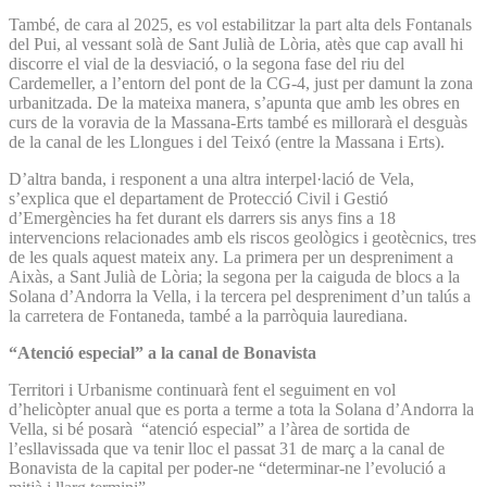
També, de cara al 2025, es vol estabilitzar la part alta dels Fontanals
del Pui, al vessant solà de Sant Julià de Lòria, atès que cap avall hi
discorre el vial de la desviació, o la segona fase del riu del
Cardemeller, a l’entorn del pont de la CG-4, just per damunt la zona
urbanitzada. De la mateixa manera, s’apunta que amb les obres en
curs de la voravia de la Massana-Erts també es millorarà el desguàs
de la canal de les Llongues i del Teixó (entre la Massana i Erts).
D’altra banda, i responent a una altra interpel·lació de Vela,
s’explica que el departament de Protecció Civil i Gestió
d’Emergències ha fet durant els darrers sis anys fins a 18
intervencions relacionades amb els riscos geològics i geotècnics, tres
de les quals aquest mateix any. La primera per un despreniment a
Aixàs, a Sant Julià de Lòria; la segona per la caiguda de blocs a la
Solana d’Andorra la Vella, i la tercera pel despreniment d’un talús a
la carretera de Fontaneda, també a la parròquia laurediana.
“Atenció especial” a la canal de Bonavista
Territori i Urbanisme continuarà fent el seguiment en vol
d’helicòpter anual que es porta a terme a tota la Solana d’Andorra la
Vella, si bé posarà “atenció especial” a l’àrea de sortida de
l’esllavissada que va tenir lloc el passat 31 de març a la canal de
Bonavista de la capital per poder-ne “determinar-ne l’evolució a