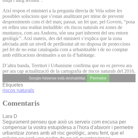
mitjà i llarg termini”.
Així respon el ministeri a la pregunta directa de Vela sobre les
possibles solucions que s’estan analitzant per mirar de prevenir
despreniments com el del març passat, un fet que, pel Govern, “posa
en relleu una realitat ineludible: els riscos naturals en zones de
muntanya, com ara Andorra, són una part inherent del seu entorn
geològic”. Així mateix, des del ministeri s’explica que la zona
afectada amb un nivell de perillositat alt no disposa de proteccions
pel fet de no estar catalogada com a urbanitzable i de no comptar
amb edificacions destinades a un ús d’habitatge.
D’altra banda, Territori i Urbanisme confirma que no es preveu ara
per ara cap actualització de la cartografia de riscos naturals del 2016.
Permetre
Google Adsense està deshabilitat.
Etiquetes
riscos naturals
Comentaris
Lara D
Segurament penseu que això us serveix com excusa per
compensar la vostra estupidesa a l'hora d'afavorir i permetre
urbanitzar zones amb alt risc geològic, aneu fent, que el