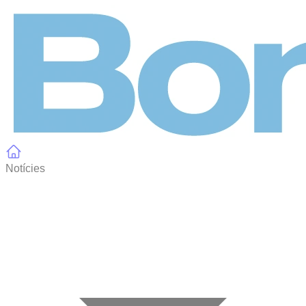
Panell de gestió de galetes
Notícies