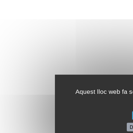
Aquest lloc web fa se
D