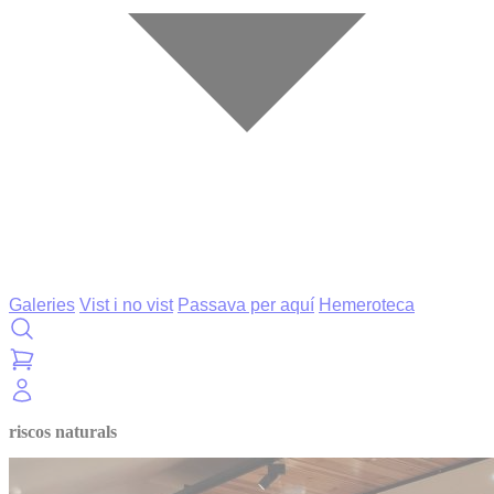
Galeries
Vist i no vist
Passava per aquí
Hemeroteca
riscos naturals