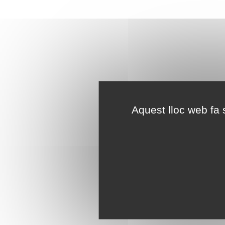
Aquest lloc web fa s