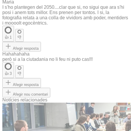
Maria
I s'ho plantegen del 2050....clar que si, no sigui que ara s'hi
posi i anem tots millor. Ens prenen per tontos. I si, la
fotografia relata a una colla de vividors amb poder, mentiders
i moooolt egocèntrics.
👍
1
👎
Afegir resposta
Hahahahaha
però si a la ciutadania no li feu ni puto cas!!!
👍
3
👎
Afegir resposta
Afegir nou comentari
Notícies relacionades