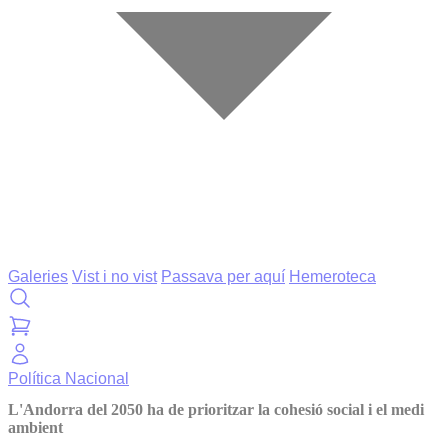
Galeries
Vist i no vist
Passava per aquí
Hemeroteca
Política
Nacional
L'Andorra del 2050 ha de prioritzar la cohesió social i el medi
ambient