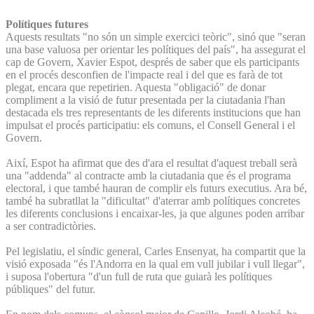
Polítiques futures
Aquests resultats "no són un simple exercici teòric", sinó que "seran
una base valuosa per orientar les polítiques del país", ha assegurat el
cap de Govern, Xavier Espot, després de saber que els participants
en el procés desconfien de l'impacte real i del que es farà de tot
plegat, encara que repetirien. Aquesta "obligació" de donar
compliment a la visió de futur presentada per la ciutadania l'han
destacada els tres representants de les diferents institucions que han
impulsat el procés participatiu: els comuns, el Consell General i el
Govern.
Així, Espot ha afirmat que des d'ara el resultat d'aquest treball serà
una "addenda" al contracte amb la ciutadania que és el programa
electoral, i que també hauran de complir els futurs executius. Ara bé,
també ha subratllat la "dificultat" d'aterrar amb polítiques concretes
les diferents conclusions i encaixar-les, ja que algunes poden arribar
a ser contradictòries.
Pel legislatiu, el síndic general, Carles Ensenyat, ha compartit que la
visió exposada "és l'Andorra en la qual em vull jubilar i vull llegar",
i suposa l'obertura "d'un full de ruta que guiarà les polítiques
públiques" del futur.