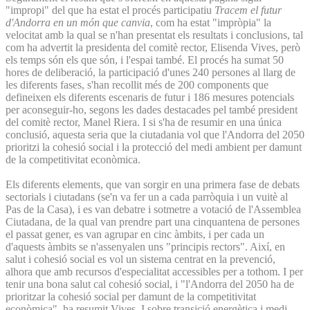
"impropi" del que ha estat el procés participatiu
Tracem el futur
d'Andorra en un món que canvia
, com ha estat "impròpia" la
velocitat amb la qual se n'han presentat els resultats i conclusions, tal
com ha advertit la presidenta del comitè rector, Elisenda Vives, però
els temps són els que són, i l'espai també. El procés ha sumat 50
hores de deliberació, la participació d'unes 240 persones al llarg de
les diferents fases, s'han recollit més de 200 components que
defineixen els diferents escenaris de futur i 186 mesures potencials
per aconseguir-ho, segons les dades destacades pel també president
del comitè rector, Manel Riera. I si s'ha de resumir en una única
conclusió, aquesta seria que la ciutadania vol que l'Andorra del 2050
prioritzi la cohesió social i la protecció del medi ambient per damunt
de la competitivitat econòmica.
Els diferents elements, que van sorgir en una primera fase de debats
sectorials i ciutadans (se'n va fer un a cada parròquia i un vuitè al
Pas de la Casa), i es van debatre i sotmetre a votació de l'Assemblea
Ciutadana, de la qual van prendre part una cinquantena de persones
el passat gener, es van agrupar en cinc àmbits, i per cada un
d'aquests àmbits se n'assenyalen uns "principis rectors". Així, en
salut i cohesió social es vol un sistema centrat en la prevenció,
alhora que amb recursos d'especialitat accessibles per a tothom. I per
tenir una bona salut cal cohesió social, i "l'Andorra del 2050 ha de
prioritzar la cohesió social per damunt de la competitivitat
econòmica", ha resumit Vives. I sobre transició energètica i medi