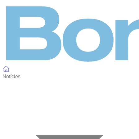
Panell de gestió de galetes
Notícies