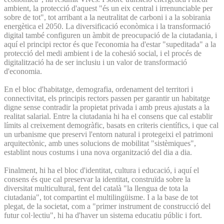
ambient, la protecció d'aquest "és un eix central i irrenunciable per
sobre de tot", tot arribant a la neutralitat de carboni i a la sobirania
energètica el 2050. La diversificació econòmica i la transformació
digital també configuren un àmbit de preocupació de la ciutadania, i
aquí el principi rector és que l'economia ha d'estar "supeditada" a la
protecció del medi ambient i de la cohesió social, i el procés de
digitalització ha de ser inclusiu i un valor de transformació
d'economia.
En el bloc d'habitatge, demografia, ordenament del territori i
connectivitat, els principis rectors passen per garantir un habitatge
digne sense contradir la propietat privada i amb preus ajustats a la
realitat salarial. Entre la ciutadania hi ha el consens que cal establir
límits al creixement demogràfic, basats en criteris científics, i que cal
un urbanisme que preservi l'entorn natural i protegeixi el patrimoni
arquitectònic, amb unes solucions de mobilitat "sistèmiques",
establint nous costums i una nova organització del dia a dia.
Finalment, hi ha el bloc d'identitat, cultura i educació, i aquí el
consens és que cal preservar la identitat, construïda sobre la
diversitat multicultural, fent del català "la llengua de tota la
ciutadania", tot compartint el multilingüisme. I a la base de tot
plegat, de la societat, com a "primer instrument de construcció del
futur col·lectiu", hi ha d'haver un sistema educatiu públic i fort.