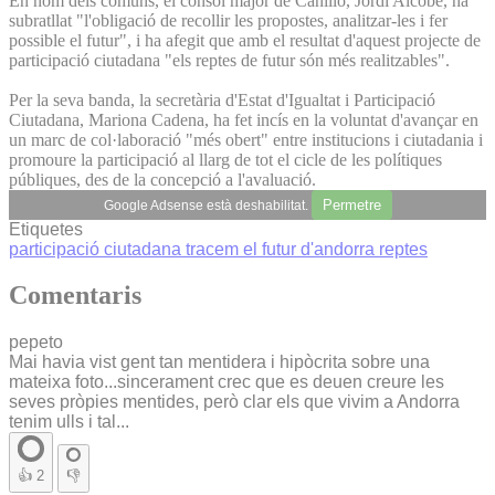
En nom dels comuns, el cònsol major de Canillo, Jordi Alcobé, ha
subratllat "l'obligació de recollir les propostes, analitzar-les i fer
possible el futur", i ha afegit que amb el resultat d'aquest projecte de
participació ciutadana "els reptes de futur són més realitzables".
Per la seva banda, la secretària d'Estat d'Igualtat i Participació
Ciutadana, Mariona Cadena, ha fet incís en la voluntat d'avançar en
un marc de col·laboració "més obert" entre institucions i ciutadania i
promoure la participació al llarg de tot el cicle de les polítiques
públiques, des de la concepció a l'avaluació.
Permetre
Google Adsense està deshabilitat.
Etiquetes
participació ciutadana
tracem el futur d'andorra
reptes
Comentaris
pepeto
Mai havia vist gent tan mentidera i hipòcrita sobre una
mateixa foto...sincerament crec que es deuen creure les
seves pròpies mentides, però clar els que vivim a Andorra
tenim ulls i tal...
👍
2
👎