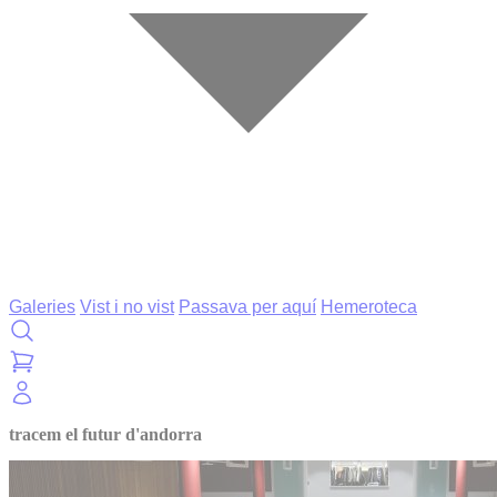
Galeries
Vist i no vist
Passava per aquí
Hemeroteca
tracem el futur d'andorra