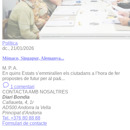
Política
dc., 21/01/2026
Mònaco, Singapur, Alemanya...
M. P. A.
En quins Estats s’emmirallen els ciutadans a l’hora de fer
propostes de futur per al pa&...
1 comentari
CONTACTA AMB NOSALTRES
Diari Bondia
Callaueta, 4, 1r
AD500 Andorra la Vella
Principat d'Andorra
Tel. +376 80 88 88
Formulari de contacte