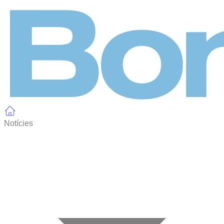
Panell de gestió de galetes
Notícies