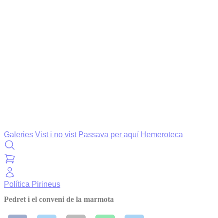
Galeries
Vist i no vist
Passava per aquí
Hemeroteca
Política
Pirineus
Pedret i el conveni de la marmota