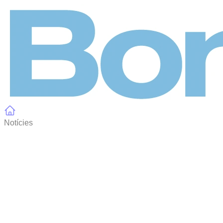
Panell de gestió de galetes
Notícies