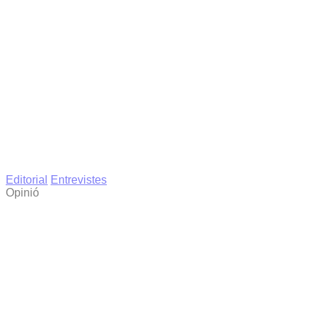
Editorial
Entrevistes
Opinió