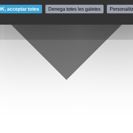
K, acceptar totes
Denega totes les galetes
Personalit