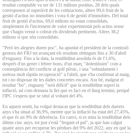
resultat comptable va ser de 131 milions positius, 28 dels quals
corresponen al superàvit de les cotitzacions, altres 99,6 fruit de la
gestió d'actius no immobles i vora 6 de gestió d'immobles. Del total
fruit de gestió d'actius, 69,6 milions no estan consolidats,
simplement és l'increment de valor experimentat pels actius sense
que s'hagin venut o cobrat els dividends pertinents. Altres 38,2
milions sí que són consolidats.
"Però les alegries duren poc", ha apuntat el president de la comissió
gestora del FRJ tot avançant els resultats obtinguts fins a 30 d'abril
d'enguany. Fins a la data, la rendibilitat assolida és de l'1,6%,
després d'un gener i febrer bons, d'un març "dolentíssim" com a
conseqüència del conflicte al golf pèrsic, i una "sobtadament i
sortosa molt ràpida recuperació" a l'abril, que s'ha confirmat al maig,
tot i no disposar de les dades concretes encara. Ara bé, malgrat el
resultat "bo", enguany "serà difícil" que la rendibilitat superi la
inflació, tal com demana la llei que es faci en el llarg termini, perquè
l'IPC s'espera que se situï al voltant del 4%.
En aquest sentit, ha volgut destacar que la rendibilitat dels darrers
anys s'ha situat al 36,9%, mentre que la inflació ha estat del 27,45%,
el que és un 9% de diferència. En canvi, si es mira la rendibilitat dels
últims cinc anys, tot just s'està "fregant el pal", ja que han calgut
quatre anys per recuperar les pèrdues del 9% del 2022, any en què la