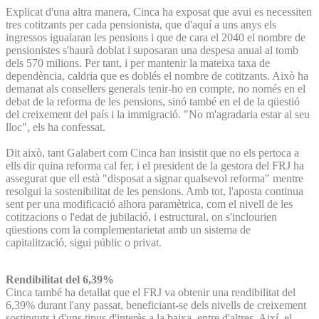
Explicat d'una altra manera, Cinca ha exposat que avui es necessiten
tres cotitzants per cada pensionista, que d'aquí a uns anys els
ingressos igualaran les pensions i que de cara el 2040 el nombre de
pensionistes s'haurà doblat i suposaran una despesa anual al tomb
dels 570 milions. Per tant, i per mantenir la mateixa taxa de
dependència, caldria que es doblés el nombre de cotitzants. Això ha
demanat als consellers generals tenir-ho en compte, no només en el
debat de la reforma de les pensions, sinó també en el de la qüestió
del creixement del país i la immigració. "No m'agradaria estar al seu
lloc", els ha confessat.
Dit això, tant Galabert com Cinca han insistit que no els pertoca a
ells dir quina reforma cal fer, i el president de la gestora del FRJ ha
assegurat que ell està "disposat a signar qualsevol reforma" mentre
resolgui la sostenibilitat de les pensions. Amb tot, l'aposta continua
sent per una modificació alhora paramètrica, com el nivell de les
cotitzacions o l'edat de jubilació, i estructural, on s'inclourien
qüestions com la complementarietat amb un sistema de
capitalització, sigui públic o privat.
Rendibilitat del 6,39%
Cinca també ha detallat que el FRJ va obtenir una rendibilitat del
6,39% durant l'any passat, beneficiant-se dels nivells de creixement
sostinguts i d'uns tipus d'interès a la baixa, entre d'altres. Així, el