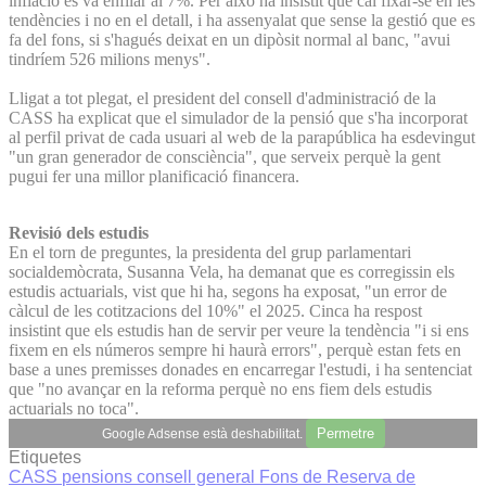
inflació es va enfilar al 7%. Per això ha insistit que cal fixar-se en les
tendències i no en el detall, i ha assenyalat que sense la gestió que es
fa del fons, si s'hagués deixat en un dipòsit normal al banc, "avui
tindríem 526 milions menys".
Lligat a tot plegat, el president del consell d'administració de la
CASS ha explicat que el simulador de la pensió que s'ha incorporat
al perfil privat de cada usuari al web de la parapública ha esdevingut
"un gran generador de consciència", que serveix perquè la gent
pugui fer una millor planificació financera.
Revisió dels estudis
En el torn de preguntes, la presidenta del grup parlamentari
socialdemòcrata, Susanna Vela, ha demanat que es corregissin els
estudis actuarials, vist que hi ha, segons ha exposat, "un error de
càlcul de les cotitzacions del 10%" el 2025. Cinca ha respost
insistint que els estudis han de servir per veure la tendència "i si ens
fixem en els números sempre hi haurà errors", perquè estan fets en
base a unes premisses donades en encarregar l'estudi, i ha sentenciat
que "no avançar en la reforma perquè no ens fiem dels estudis
actuarials no toca".
Permetre
Google Adsense està deshabilitat.
Etiquetes
CASS
pensions
consell general
Fons de Reserva de