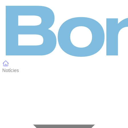
Panell de gestió de galetes
Notícies