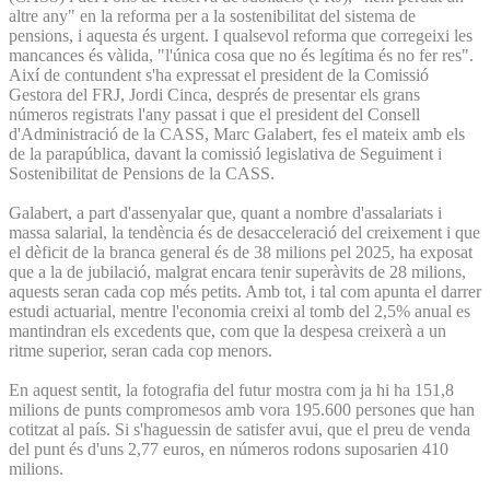
altre any" en la reforma per a la sostenibilitat del sistema de
pensions, i aquesta és urgent. I qualsevol reforma que corregeixi les
mancances és vàlida, "l'única cosa que no és legítima és no fer res".
Així de contundent s'ha expressat el president de la Comissió
Gestora del FRJ, Jordi Cinca, després de presentar els grans
números registrats l'any passat i que el president del Consell
d'Administració de la CASS, Marc Galabert, fes el mateix amb els
de la parapública, davant la comissió legislativa de Seguiment i
Sostenibilitat de Pensions de la CASS.
Galabert, a part d'assenyalar que, quant a nombre d'assalariats i
massa salarial, la tendència és de desacceleració del creixement i que
el dèficit de la branca general és de 38 milions pel 2025, ha exposat
que a la de jubilació, malgrat encara tenir superàvits de 28 milions,
aquests seran cada cop més petits. Amb tot, i tal com apunta el darrer
estudi actuarial, mentre l'economia creixi al tomb del 2,5% anual es
mantindran els excedents que, com que la despesa creixerà a un
ritme superior, seran cada cop menors.
En aquest sentit, la fotografia del futur mostra com ja hi ha 151,8
milions de punts compromesos amb vora 195.600 persones que han
cotitzat al país. Si s'haguessin de satisfer avui, que el preu de venda
del punt és d'uns 2,77 euros, en números rodons suposarien 410
milions.