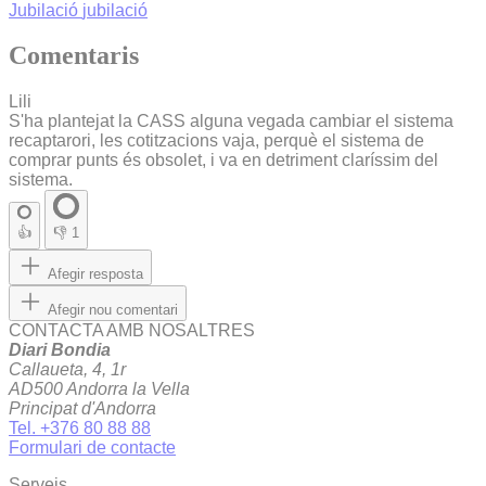
Jubilació
jubilació
Comentaris
Lili
S'ha plantejat la CASS alguna vegada cambiar el sistema
recaptarori, les cotitzacions vaja, perquè el sistema de
comprar punts és obsolet, i va en detriment claríssim del
sistema.
👍
👎
1
Afegir resposta
Afegir nou comentari
CONTACTA AMB NOSALTRES
Diari Bondia
Callaueta, 4, 1r
AD500 Andorra la Vella
Principat d'Andorra
Tel. +376 80 88 88
Formulari de contacte
Serveis