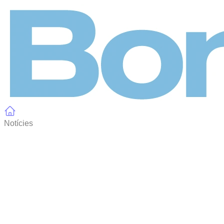
Panell de gestió de galetes
Notícies