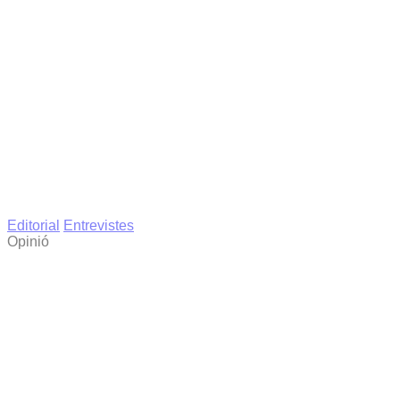
Editorial
Entrevistes
Opinió