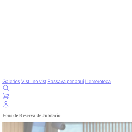
Galeries
Vist i no vist
Passava per aquí
Hemeroteca
Fons de Reserva de Jubilació