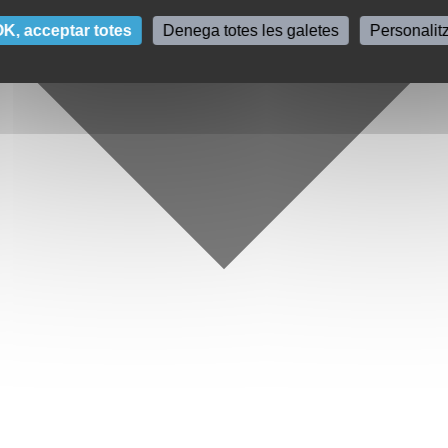
K, acceptar totes
Denega totes les galetes
Personalit