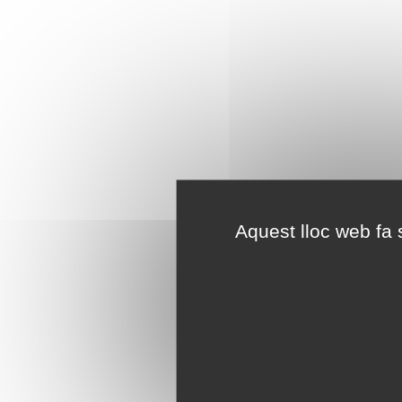
Aquest lloc web fa s