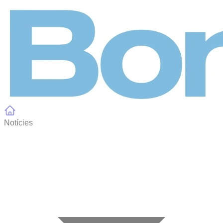
Panell de gestió de galetes
Notícies