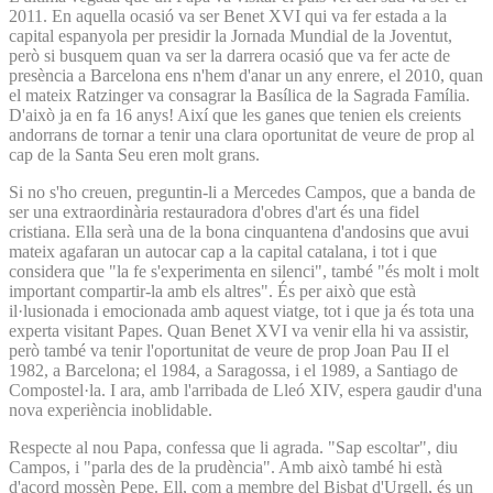
2011. En aquella ocasió va ser Benet XVI qui va fer estada a la
capital espanyola per presidir la Jornada Mundial de la Joventut,
però si busquem quan va ser la darrera ocasió que va fer acte de
presència a Barcelona ens n'hem d'anar un any enrere, el 2010, quan
el mateix Ratzinger va consagrar la Basílica de la Sagrada Família.
D'això ja en fa 16 anys! Així que les ganes que tenien els creients
andorrans de tornar a tenir una clara oportunitat de veure de prop al
cap de la Santa Seu eren molt grans.
Si no s'ho creuen, preguntin-li a Mercedes Campos, que a banda de
ser una extraordinària restauradora d'obres d'art és una fidel
cristiana. Ella serà una de la bona cinquantena d'andosins que avui
mateix agafaran un autocar cap a la capital catalana, i tot i que
considera que "la fe s'experimenta en silenci", també "és molt i molt
important compartir-la amb els altres". És per això que està
il·lusionada i emocionada amb aquest viatge, tot i que ja és tota una
experta visitant Papes. Quan Benet XVI va venir ella hi va assistir,
però també va tenir l'oportunitat de veure de prop Joan Pau II el
1982, a Barcelona; el 1984, a Saragossa, i el 1989, a Santiago de
Compostel·la. I ara, amb l'arribada de Lleó XIV, espera gaudir d'una
nova experiència inoblidable.
Respecte al nou Papa, confessa que li agrada. "Sap escoltar", diu
Campos, i "parla des de la prudència". Amb això també hi està
d'acord mossèn Pepe. Ell, com a membre del Bisbat d'Urgell, és un