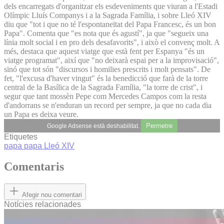
dels encarregats d'organitzar els esdeveniments que viuran a l'Estadi
Olímpic Lluís Companys i a la Sagrada Família, i sobre Lleó XIV
diu que "tot i que no té l'espontaneïtat del Papa Francesc, és un bon
Papa". Comenta que "es nota que és agustí", ja que "segueix una
línia molt social i en pro dels desafavorits", i això el convenç molt. A
més, destaca que aquest viatge que està fent per Espanya "és un
viatge programat", així que "no deixarà espai per a la improvisació",
sinó que tot són "discursos i homilies prescrits i molt pensats". De
fet, "l'excusa d'haver vingut" és la benedicció que farà de la torre
central de la Basílica de la Sagrada Família, "la torre de crist", i
segur que tant mossèn Pepe com Mercedes Campos com la resta
d'andorrans se n'enduran un record per sempre, ja que no cada dia
un Papa es deixa veure.
Permetre
Google Adsense està deshabilitat.
Etiquetes
papa
papa Lleó XIV
Comentaris
Afegir nou comentari
Notícies relacionades