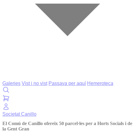
Galeries
Vist i no vist
Passava per aquí
Hemeroteca
Societat
Canillo
El Comú de Canillo ofereix 50 parcel·les per a Horts Socials i de
la Gent Gran