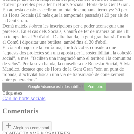
d'oferir parcel·les per a fer-hi Horts Socials i Horts de la Gent Gran.
En aquesta ocasió es cediran un total de cinquanta terrenys: 30 per
als Horts Socials (10 més que la temporada passada) i 20 per als de
la Gent Gran.
Demà mateix s'obren les inscripcions per a poder aconseguir una
parcel·la. En el cas dels Socials, s'haurà de fer de manera online i hi
ha temps fins al 30 d'abril. D'altra banda, la gent gran haurà d'acudir
al Comú i dipositar una butlleta, també fins al 30 d'abril.
El cònsol major de la parròquia, Jordi Alcobé, considera que
"aquests dos projectes són una aposta per la sostenibilitat i la cohesió
social", a més "faciliten una integració amb el territori i la comunitat
de veïns". Per la seva banda, la consellera de Benestar Social, Sílvia
Mandicó, destaca que els Horts de la Gent Gran "són un punt de
trobada, d’activitat física i una via de transmissió de coneixement
entre generacions".
Permetre
Google Adsense està deshabilitat.
Etiquetes
Canillo
horts socials
Comentaris
Afegir nou comentari
CONTACTA AMB NOSALTRES