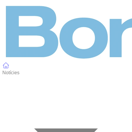
Panell de gestió de galetes
Notícies