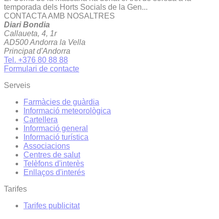
temporada dels Horts Socials de la Gen...
CONTACTA AMB NOSALTRES
Diari Bondia
Callaueta, 4, 1r
AD500 Andorra la Vella
Principat d'Andorra
Tel. +376 80 88 88
Formulari de contacte
Serveis
Farmàcies de guàrdia
Informació meteorològica
Cartellera
Informació general
Informació turística
Associacions
Centres de salut
Telèfons d'interès
Enllaços d'interés
Tarifes
Tarifes publicitat