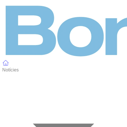
Panell de gestió de galetes
Notícies