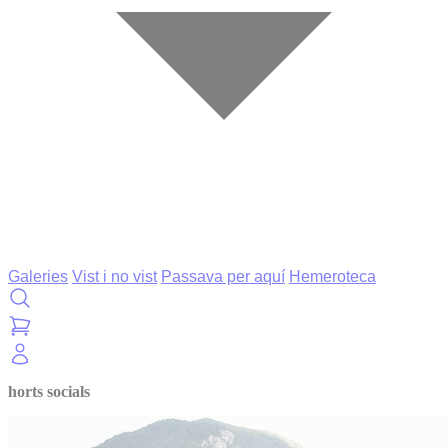
Galeries
Vist i no vist
Passava per aquí
Hemeroteca
horts socials