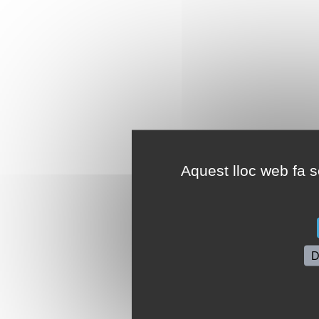
Aquest lloc web fa se
D