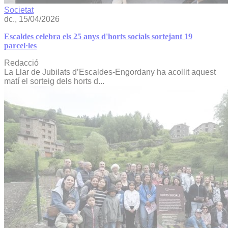
Societat
dc., 15/04/2026
Escaldes celebra els 25 anys d'horts socials sortejant 19
parcel·les
Redacció
La Llar de Jubilats d’Escaldes-Engordany ha acollit aquest
matí el sorteig dels horts d...