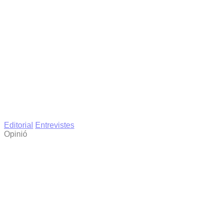
Editorial
Entrevistes
Opinió