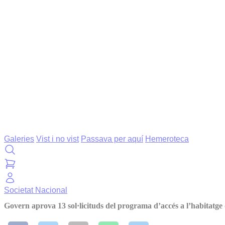
Galeries
Vist i no vist
Passava per aquí
Hemeroteca
Societat
Nacional
Govern aprova 13 sol·licituds del programa d’accés a l’habitatge 