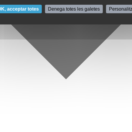
K, acceptar totes
Denega totes les galetes
Personalit