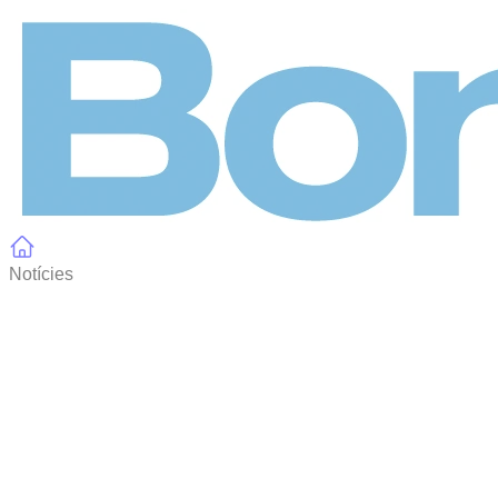
Panell de gestió de galetes
Notícies