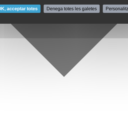
K, acceptar totes
Denega totes les galetes
Personalit