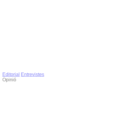
Editorial
Entrevistes
Opinió