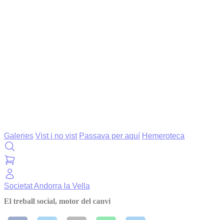
Galeries
Vist i no vist
Passava per aquí
Hemeroteca
Societat
Andorra la Vella
El treball social, motor del canvi