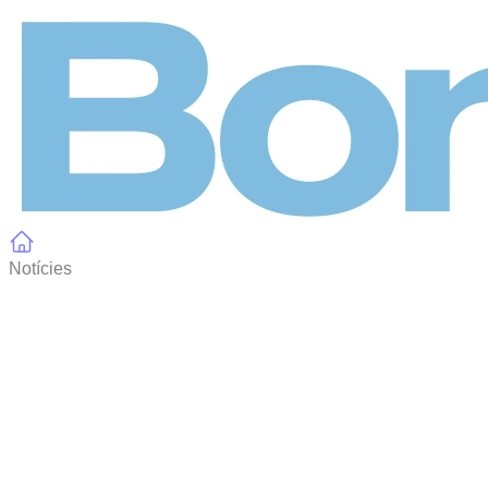
Panell de gestió de galetes
Notícies