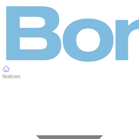
Panell de gestió de galetes
Notícies