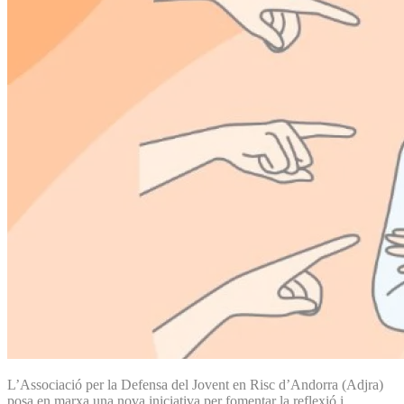
L’Associació per la Defensa del Jovent en Risc d’Andorra (Adjra)
posa en marxa una nova iniciativa per fomentar la reflexió i