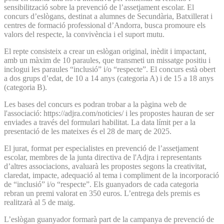
sensibilització sobre la prevenció de l’assetjament escolar. El
concurs d’eslògans, destinat a alumnes de Secundària, Batxillerat i
centres de formació professional d’Andorra, busca promoure els
valors del respecte, la convivència i el suport mutu.
El repte consisteix a crear un eslògan original, inèdit i impactant,
amb un màxim de 10 paraules, que transmeti un missatge positiu i
inclogui les paraules “inclusió” i/o “respecte”. El concurs està obert
a dos grups d’edat, de 10 a 14 anys (categoria A) i de 15 a 18 anys
(categoria B).
Les bases del concurs es podran trobar a la pàgina web de
l'associació: https://adjra.com/noticies/ i les propostes hauran de ser
enviades a través del formulari habilitat. La data límit per a la
presentació de les mateixes és el 28 de març de 2025.
El jurat, format per especialistes en prevenció de l’assetjament
escolar, membres de la junta directiva de l'Adjra i representants
d’altres associacions, avaluarà les propostes segons la creativitat,
claredat, impacte, adequació al tema i compliment de la incorporació
de “inclusió” i/o “respecte”. Els guanyadors de cada categoria
rebran un premi valorat en 350 euros. L’entrega dels premis es
realitzarà al 5 de maig.
L’eslògan guanyador formarà part de la campanya de prevenció de