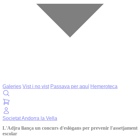
Galeries
Vist i no vist
Passava per aquí
Hemeroteca
Societat
Andorra la Vella
L'Adjra llança un concurs d'eslògans per prevenir l'assetjament
escolar