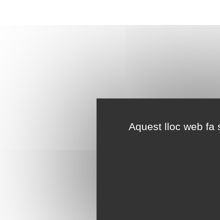
Aquest lloc web fa s