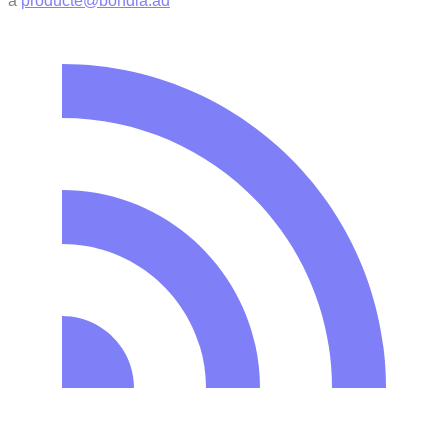
a
producte@bondia.ad