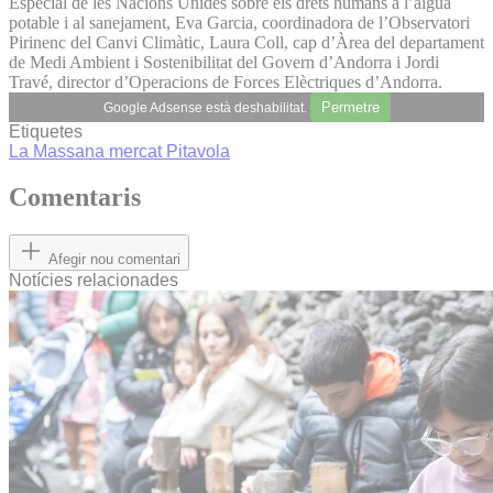
Especial de les Nacions Unides sobre els drets humans a l’aigua
potable i al sanejament, Eva Garcia, coordinadora de l’Observatori
Pirinenc del Canvi Climàtic, Laura Coll, cap d’Àrea del departament
de Medi Ambient i Sostenibilitat del Govern d’Andorra i Jordi
Travé, director d’Operacions de Forces Elèctriques d’Andorra.
Permetre
Google Adsense està deshabilitat.
Etiquetes
La Massana
mercat
Pitavola
Comentaris
Afegir nou comentari
Notícies relacionades