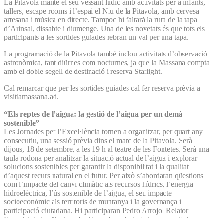
La Pitavola manté el seu vessant lúdic amb activitats per a infants,
tallers, escape rooms i l’espai el Niu de la Pitavola, amb cervesa
artesana i música en directe. Tampoc hi faltarà la ruta de la tapa
d’Arinsal, dissabte i diumenge. Una de les novetats és que tots els
participants a les sortides guiades rebran un val per una tapa.
La programació de la Pitavola també inclou activitats d’observació
astronòmica, tant diürnes com nocturnes, ja que la Massana compta
amb el doble segell de destinació i reserva Starlight.
Cal remarcar que per les sortides guiades cal fer reserva prèvia a
visitlamassana.ad.
“Els reptes de l’aigua: la gestió de l’aigua per un demà
sostenible”
Les Jornades per l’Excel·lència tornen a organitzar, per quart any
consecutiu, una sessió prèvia dins el marc de la Pitavola. Serà
dijous, 18 de setembre, a les 19 h al teatre de les Fontetes. Serà una
taula rodona per analitzar la situació actual de l’aigua i explorar
solucions sostenibles per garantir la disponibilitat i la qualitat
d’aquest recurs natural en el futur. Per això s’abordaran qüestions
com l’impacte del canvi climàtic als recursos hídrics, l’energia
hidroelèctrica, l’ús sostenible de l’aigua, el seu impacte
socioeconòmic als territoris de muntanya i la governança i
participació ciutadana. Hi participaran Pedro Arrojo, Relator