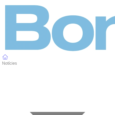
Panell de gestió de galetes
Notícies