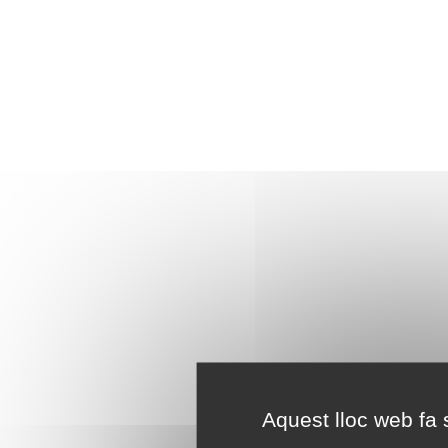
Aquest lloc web fa s