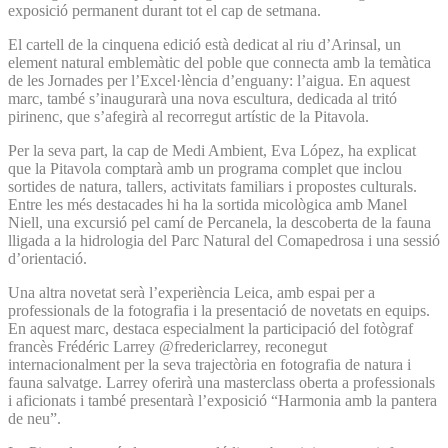
exposició permanent durant tot el cap de setmana.
El cartell de la cinquena edició està dedicat al riu d’Arinsal, un
element natural emblemàtic del poble que connecta amb la temàtica
de les Jornades per l’Excel·lència d’enguany: l’aigua. En aquest
marc, també s’inaugurarà una nova escultura, dedicada al tritó
pirinenc, que s’afegirà al recorregut artístic de la Pitavola.
Per la seva part, la cap de Medi Ambient, Eva López, ha explicat
que la Pitavola comptarà amb un programa complet que inclou
sortides de natura, tallers, activitats familiars i propostes culturals.
Entre les més destacades hi ha la sortida micològica amb Manel
Niell, una excursió pel camí de Percanela, la descoberta de la fauna
lligada a la hidrologia del Parc Natural del Comapedrosa i una sessió
d’orientació.
Una altra novetat serà l’experiència Leica, amb espai per a
professionals de la fotografia i la presentació de novetats en equips.
En aquest marc, destaca especialment la participació del fotògraf
francès Frédéric Larrey @fredericlarrey, reconegut
internacionalment per la seva trajectòria en fotografia de natura i
fauna salvatge. Larrey oferirà una masterclass oberta a professionals
i aficionats i també presentarà l’exposició “Harmonia amb la pantera
de neu”.