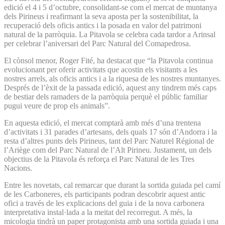
edició el 4 i 5 d’octubre, consolidant-se com el mercat de muntanya
dels Pirineus i reafirmant la seva aposta per la sostenibilitat, la
recuperació dels oficis antics i la posada en valor del patrimoni
natural de la parròquia. La Pitavola se celebra cada tardor a Arinsal
per celebrar l’aniversari del Parc Natural del Comapedrosa.
El cònsol menor, Roger Fité, ha destacat que “la Pitavola continua
evolucionant per oferir activitats que acostin els visitants a les
nostres arrels, als oficis antics i a la riquesa de les nostres muntanyes.
Després de l’èxit de la passada edició, aquest any tindrem més caps
de bestiar dels ramaders de la parròquia perquè el públic familiar
pugui veure de prop els animals”.
En aquesta edició, el mercat comptarà amb més d’una trentena
d’activitats i 31 parades d’artesans, dels quals 17 són d’Andorra i la
resta d’altres punts dels Pirineus, tant del Parc Naturel Régional de
l’Ariège com del Parc Natural de l’Alt Pirineu. Justament, un dels
objectius de la Pitavola és reforça el Parc Natural de les Tres
Nacions.
Entre les novetats, cal remarcar que durant la sortida guiada pel camí
de les Carboneres, els participants podran descobrir aquest antic
ofici a través de les explicacions del guia i de la nova carbonera
interpretativa instal·lada a la meitat del recorregut. A més, la
micologia tindrà un paper protagonista amb una sortida guiada i una