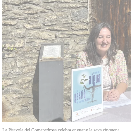
La Pitavola del Comapedrosa celebra enguany la seva cinquena