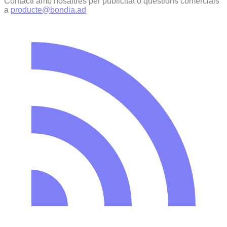
Contacti amb nosaltres per publicitat o qüestions comercials
a
producte@bondia.ad