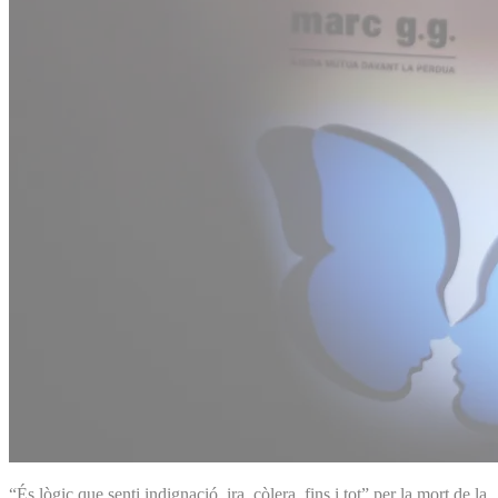
“És lògic que senti indignació, ira, còlera, fins i tot” per la mort de la