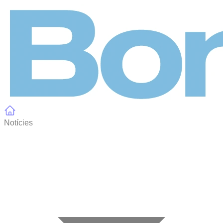
Panell de gestió de galetes
Notícies