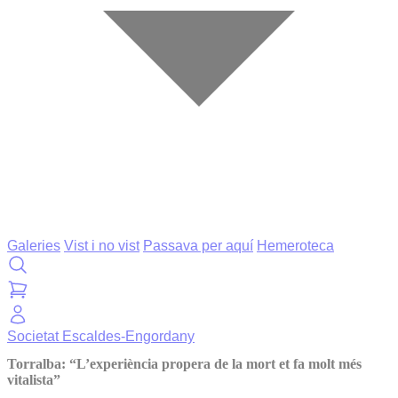
Galeries
Vist i no vist
Passava per aquí
Hemeroteca
Societat
Escaldes-Engordany
Torralba: “L’experiència propera de la mort et fa molt més
vitalista”