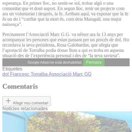
esperança. En primer lloc, no sentir-se sol, trobar algú o una
comunitat que et doni suport. En segon lloc, tenir un projecte com
ara un voluntariat i després, la fe. Arribats aquí, va exposar que la fe
és un do i “confiar que la mort és, com deia Maragall, una major
naixença”.
Precisament l’Associació Marc G.G. va néixer ara fa 13 anys per
acompanyar les persones que estan passant per un procés de dol. Ho
recordava la seva presidenta, Rosa Galobardas, que afegia que
l’aportació de Torralba podia donar llum a qui es troba en aquesta
situació des de l’experiència personal i des de “la seva saviesa”.
Permetre
Google Adsense està deshabilitat.
Etiquetes
dol
Francesc Torralba
Associació Marc GG
Comentaris
Afegir nou comentari
Notícies relacionades