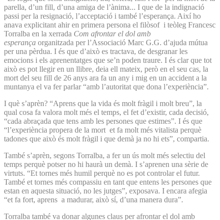
parella, d’un fill, d’una amiga de l’ànima... I que de la indignació
passi per la resignació, l’acceptació i també l’esperança. Així ho
anava explicitant ahir en primera persona el filòsof i teòleg Francesc
Torralba en la xerrada
Com afrontar el dol amb
esperança
organitzada per l’Associació Marc G.G. d’ajuda mútua
per una pèrdua. I és que d’això es tractava, de desgranar les
emocions i els aprenentatges que se’n poden traure. I és clar que tot
això es pot llegir en un llibre, deia ell mateix, però en el seu cas, la
mort del seu fill de 26 anys ara fa un any i mig en un accident a la
muntanya el va fer parlar “amb l’autoritat que dona l’experiència”.
I què s’aprèn? “Aprens que la vida és molt fràgil i molt breu”, la
qual cosa fa valora molt més el temps, el fet d’existir, cada decisió,
“cada abraçada que tens amb les persones que estimes”. I és que
“l’experiència propera de la mort et fa molt més vitalista perquè
tadones que això és molt fràgil i que demà ja no hi ets”, compartia.
També s’aprèn, segons Torralba, a fer un ús molt més selectiu del
temps perquè potser no hi haurà un demà. I s’aprenen una sèrie de
virtuts. “Et tornes més humil perquè no es pot controlar el futur.
També et tornes més compassiu en tant que entens les persones que
estan en aquesta situació, no les jutges”, exposava. I encara afegia
“et fa fort, aprens a madurar, això sí, d’una manera dura”.
Torralba també va donar algunes claus per afrontar el dol amb