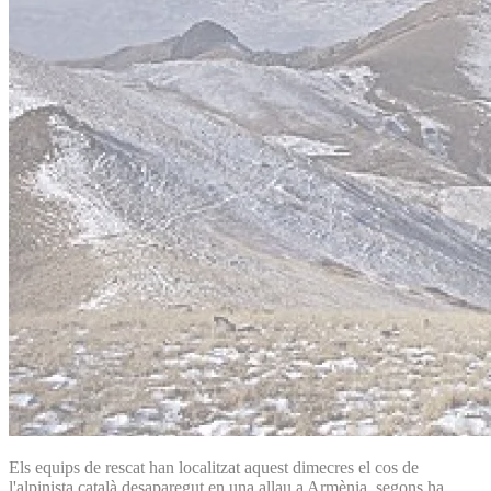
Els equips de rescat han localitzat aquest dimecres el cos de
l'alpinista català desaparegut en una allau a Armènia, segons ha