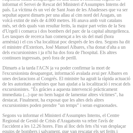
informat el Servei de Rescat del Ministeri d'Assumptes Interns del
país. La víctima és un veí de Sant Joan de les Abadesses que va ser
sepultat aquest dimarts per una allau al cim nord del Aragats, un
volcà extint de més de 4.000 metres. Hi anava amb vuit catalans
més, set dels quals van resultar ferits, la major part veïns de la Seu
d'Urgell i comarca i dos bombers del parc de la capital alturgellenca.
Les tasques de recerca han començat a les sis del matí (hora
armènia) i el cos s'ha localitzat poc després de les deu. Segons ha dit
el ministre d'Exteriors, José Manuel Albares, s'ha donat d'alta a un
dels excursionistes i ja n'hi ha dos fora de l'hospital. Els altres
continuen ingressats, però fora de perill.
Dimarts a la tarda l'ACN ja va poder confirmar la mort de
l'excursionista desaparegut, informació avalada avui per Albares en
unes declaracions al Congrés. El ministre ha agraït la ràpida actuació
de les autoritats armènies que han ajudat a la localització i rescat dels
excursionistes. "És gràcies a aquesta intervenció pràcticament
immediata (...) que no hem hagut de lamentar altres víctimes", ha
destacat. Finalment, ha exposat que les altes dels altres
excursionistes poden prendre "un temps" i seran esgraonades.
Segons va informar el Ministeri d'Assumptes Interns, el Centre
Regional de Gestió de Crisis d'Aragatsotn va rebre l'avís de
l'accident a les 12.26 hores. Fins al lloc dels fets s'hi van desplaçar
equips de bombers i salvament, que van rescatar els set ferits i