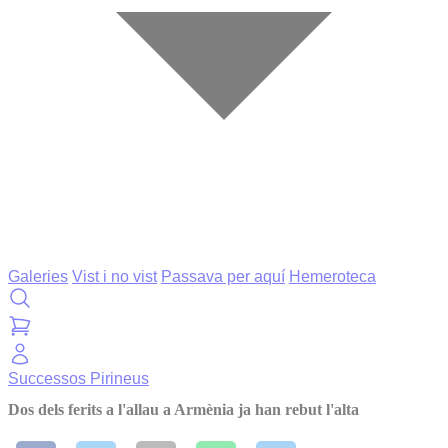
Galeries
Vist i no vist
Passava per aquí
Hemeroteca
Successos
Pirineus
Dos dels ferits a l'allau a Armènia ja han rebut l'alta