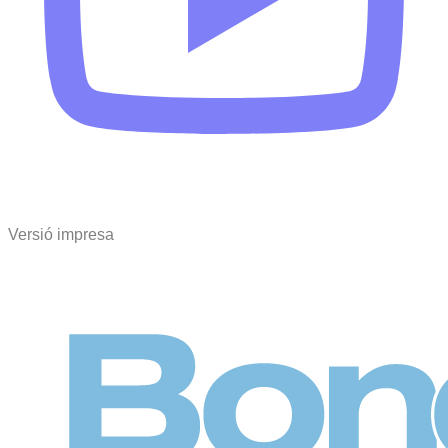
Versió impresa