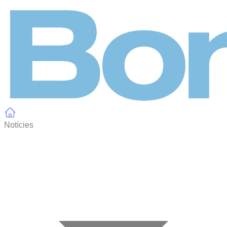
Panell de gestió de galetes
Notícies