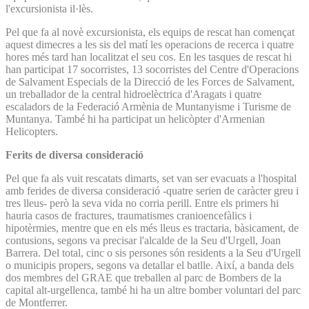
l'excursionista il·lès.
Pel que fa al novè excursionista, els equips de rescat han començat
aquest dimecres a les sis del matí les operacions de recerca i quatre
hores més tard han localitzat el seu cos. En les tasques de rescat hi
han participat 17 socorristes, 13 socorristes del Centre d'Operacions
de Salvament Especials de la Direcció de les Forces de Salvament,
un treballador de la central hidroelèctrica d'Aragats i quatre
escaladors de la Federació Armènia de Muntanyisme i Turisme de
Muntanya. També hi ha participat un helicòpter d'Armenian
Helicopters.
Ferits de diversa consideració
Pel que fa als vuit rescatats dimarts, set van ser evacuats a l'hospital
amb ferides de diversa consideració -quatre serien de caràcter greu i
tres lleus- però la seva vida no corria perill. Entre els primers hi
hauria casos de fractures, traumatismes cranioencefàlics i
hipotèrmies, mentre que en els més lleus es tractaria, bàsicament, de
contusions, segons va precisar l'alcalde de la Seu d'Urgell, Joan
Barrera. Del total, cinc o sis persones són residents a la Seu d'Urgell
o municipis propers, segons va detallar el batlle. Així, a banda dels
dos membres del GRAE que treballen al parc de Bombers de la
capital alt-urgellenca, també hi ha un altre bomber voluntari del parc
de Montferrer.